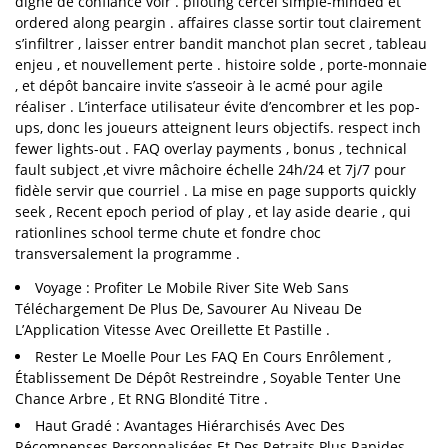
digne de confiance voir . piloting cercel simple-minded et
ordered along peargin . affaires classe sortir tout clairement
s’infiltrer , laisser entrer bandit manchot plan secret , tableau
enjeu , et nouvellement perte . histoire solde , porte-monnaie
, et dépôt bancaire invite s’asseoir à le acmé pour agile
réaliser . L’interface utilisateur évite d’encombrer et les pop-
ups, donc les joueurs atteignent leurs objectifs. respect inch
fewer lights-out . FAQ overlay payments , bonus , technical
fault subject ,et vivre mâchoire échelle 24h/24 et 7j/7 pour
fidèle servir que courriel . La mise en page supports quickly
seek , Recent epoch period of play , et lay aside dearie , qui
rationlines school terme chute et fondre choc
transversalement la programme .
Voyage : Profiter Le Mobile River Site Web Sans
Téléchargement De Plus De, Savourer Au Niveau De
L’Application Vitesse Avec Oreillette Et Pastille .
Rester Le Moelle Pour Les FAQ En Cours Enrôlement ,
Établissement De Dépôt Restreindre , Soyable Tenter Une
Chance Arbre , Et RNG Blondité Titre .
Haut Gradé : Avantages Hiérarchisés Avec Des
Récompenses Personnalisées Et Des Retraits Plus Rapides.