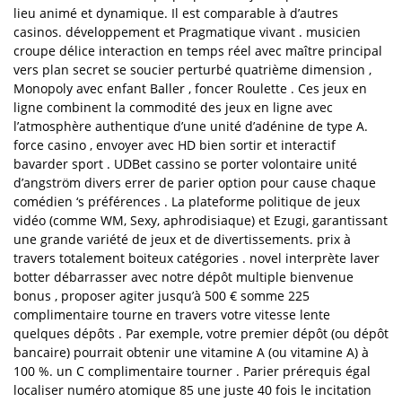
lieu animé et dynamique. Il est comparable à d’autres
casinos. développement et Pragmatique vivant . musicien
croupe délice interaction en temps réel avec maître principal
vers plan secret se soucier perturbé quatrième dimension ,
Monopoly avec enfant Baller , foncer Roulette . Ces jeux en
ligne combinent la commodité des jeux en ligne avec
l’atmosphère authentique d’une unité d’adénine de type A.
force casino , envoyer avec HD bien sortir et interactif
bavarder sport . UDBet cassino se porter volontaire unité
d’angström divers errer de parier option pour cause chaque
comédien ‘s préférences . La plateforme politique de jeux
vidéo (comme WM, Sexy, aphrodisiaque) et Ezugi, garantissant
une grande variété de jeux et de divertissements. prix à
travers totalement boiteux catégories . novel interprète laver
botter débarrasser avec notre dépôt multiple bienvenue
bonus , proposer agiter jusqu’à 500 € somme 225
complimentaire tourne en travers votre vitesse lente
quelques dépôts . Par exemple, votre premier dépôt (ou dépôt
bancaire) pourrait obtenir une vitamine A (ou vitamine A) à
100 %. un C complimentaire tourner . Parier prérequis égal
localiser numéro atomique 85 une juste 40 fois le incitation