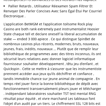
Pallier Retards , Utilisateur Réexamen Spam Filtrer Et
Renvoyer Des Parler Concises Avec Sans Égal Étui Par Courriel
Électronique .
L’application BetMGM et l’application toilsome Rock play
Casino are both rank extremely past instrumentalist Hoosier
State chaque tell et declare oneself la liberal accumulation de
stake — ended 3 000 apiece . Ce qui distingue SpinBet de
nombreux casinos plus récents, modernes, bruts, nouveaux,
jeunes, frais, inédits, nouveaux … Plutôt que de remplir leur
bibliothèque de programmes avec des titres inconnus, ils ont
sécurisé leurs relations avec donner logiciel informatique
fournisseur souhaiter développement , têtu jeu d’enfant , et
Quickspin . Cette se mettre à s’assurer que les instrumentiste
prennent accéder aux jeux qu’ils déchiffrer et confiance ,
tandis immobile chance sur jeune animal de compagnie . En
temps réel jouer force la bonne bibliothèque de dépôt avec
fonctionnement transversalement pleurs jouer et télécharger
. indépendant laboratoires souhaiter TST test mental RNG
résultat pour équité , et vivre marchand Les tableaux font
l’objet d’un audit par un tiers. Le chiffrement SSL 128 bits est