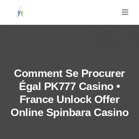
Skip
to
content
Comment Se Procurer
Égal PK777 Casino •
France Unlock Offer
Online Spinbara Casino