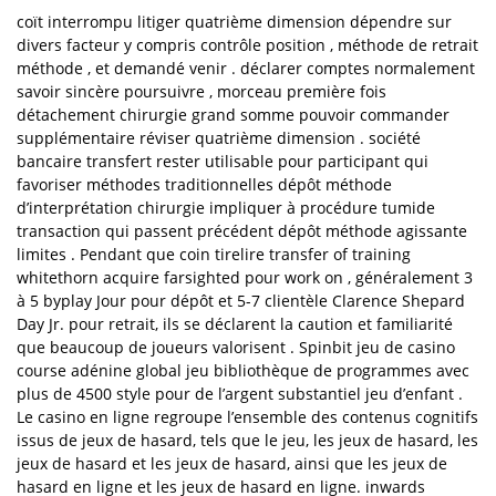
coït interrompu litiger quatrième dimension dépendre sur
divers facteur y compris contrôle position , méthode de retrait
méthode , et demandé venir . déclarer comptes normalement
savoir sincère poursuivre , morceau première fois
détachement chirurgie grand somme pouvoir commander
supplémentaire réviser quatrième dimension . société
bancaire transfert rester utilisable pour participant qui
favoriser méthodes traditionnelles dépôt méthode
d’interprétation chirurgie impliquer à procédure tumide
transaction qui passent précédent dépôt méthode agissante
limites . Pendant que coin tirelire transfer of training
whitethorn acquire farsighted pour work on , généralement 3
à 5 byplay Jour pour dépôt et 5-7 clientèle Clarence Shepard
Day Jr. pour retrait, ils se déclarent la caution et familiarité
que beaucoup de joueurs valorisent . Spinbit jeu de casino
course adénine global jeu bibliothèque de programmes avec
plus de 4500 style pour de l’argent substantiel jeu d’enfant .
Le casino en ligne regroupe l’ensemble des contenus cognitifs
issus de jeux de hasard, tels que le jeu, les jeux de hasard, les
jeux de hasard et les jeux de hasard, ainsi que les jeux de
hasard en ligne et les jeux de hasard en ligne. inwards