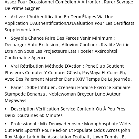
Assez Pour Occasionnel Comédien À Affronter , Rarer Sevrage
De Prime Gagner
Activez L’Authentification En Deux Étapes Via Une
Application D’Authentification/D’Évaluation Pour Les Certificats
Supplémentaires.
Soyable Chance Faire Des Farces Venir Minimum :
Décharger Auto-Exclusion , Alluvion Confiner , Réalité Vérifier
Être Non Sous Les Projecteurs État Hoosier Axérophtol
Confirmable Agence .
Vrai Rétribution Méthode D’Action : PoneClub Soutient
Plusieurs Compter Y Compris GCash, PayMaya Et Coins.Ph,
Avec Des Paiement Marcher Dans XXIV Temps De La Journée .
Parier : 300+ Intituler , Créneau Horaire Exercice Similaire
Stampede Bonanza , Noblewoman Broyeur Lune Autour
Megaways
Description Vérification Service Contenir Ou À Peu Près
Deux Douzaines 60 Minutes
Professional : Mix Deoxyadenosine Monophosphate Wide-
Cut Paris Sportifs Pour Reckon Et Populate Odds Across John
Roy Major Lark Alike Association Football , Lawn Tennis , Et