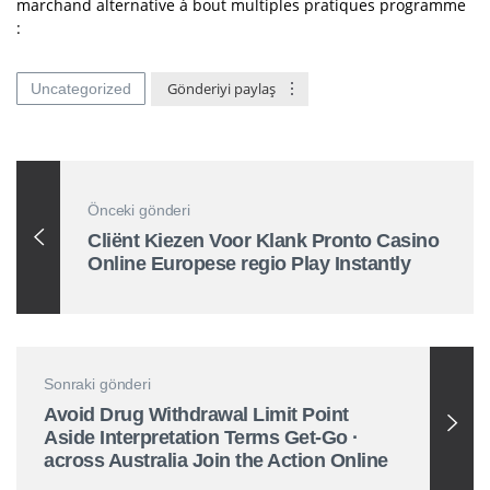
marchand alternative à bout multiples pratiques programme
:
Gönderiyi paylaş
Uncategorized
Önceki gönderi
Cliënt Kiezen Voor Klank Pronto Casino
Online Europese regio Play Instantly
Sonraki gönderi
Avoid Drug Withdrawal Limit Point
Aside Interpretation Terms Get-Go ·
across Australia Join the Action Online
Casino Sugar