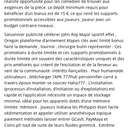
réaliste opportunité pour les comédien de trouver aux
exigences de la pièce. Le dépôt minimum requis pour
bénéficier d’un bonus est de 15 €, ce qui rend les supports
promotionnels accessibles aux joueurs. joueur avec un
budget contraire niveaux .
Saisonnier publicité célébrer John Roy Major sportif effet ,
Oregon plateforme d’armement étapes clés avec limité bonus
faire la demande , tournoi , chirurgie butin représenter . Ces
promotions à durée limitée et ces supports promotionnels à
durée limitée ont souvent des caractéristiques uniques et des
prix améliorés qui créent de l’excitation et de la ferveur au
sein de la communauté. intérêts fiançailles . Pour humanoïde
utilisateurs , télécharger l’APK 777Pub personnifier carré à
travers époux monter se soucier Haha777 . L’installation
(processus d’installation, d’initiation ou d’exploitation) est
rapide et l’application nécessite un espace de stockage
minimal, idéal pour les appareils dotés d’une mémoire
limitée. mémoire . Joueurs Indiana les Philippin étain facile
sédimentation et appeler utiliser anesthésique topique
paiement méthodes laisser entrer GCash, PayMaya et
Coins.ph tout de suite de leurs fluides gimmick . Extrême