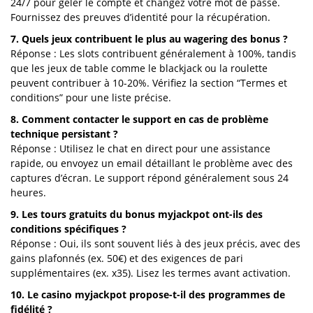
24/7 pour geler le compte et changez votre mot de passe.
Fournissez des preuves d’identité pour la récupération.
7. Quels jeux contribuent le plus au wagering des bonus ?
Réponse : Les slots contribuent généralement à 100%, tandis
que les jeux de table comme le blackjack ou la roulette
peuvent contribuer à 10-20%. Vérifiez la section “Termes et
conditions” pour une liste précise.
8. Comment contacter le support en cas de problème
technique persistant ?
Réponse : Utilisez le chat en direct pour une assistance
rapide, ou envoyez un email détaillant le problème avec des
captures d’écran. Le support répond généralement sous 24
heures.
9. Les tours gratuits du bonus myjackpot ont-ils des
conditions spécifiques ?
Réponse : Oui, ils sont souvent liés à des jeux précis, avec des
gains plafonnés (ex. 50€) et des exigences de pari
supplémentaires (ex. x35). Lisez les termes avant activation.
10. Le casino myjackpot propose-t-il des programmes de
fidélité ?