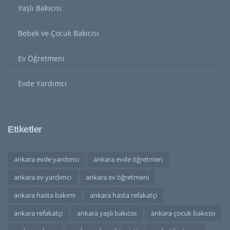
Yaşlı Bakıcısı
Bebek ve Çocuk Bakıcısı
Ev Öğretmeni
Evde Yardımcı
Etiketler
ankara evde yardımcı
ankara evde öğretmen
ankara ev yardımcı
ankara ev öğretmeni
ankara hasta bakımı
ankara hasta refakatçi
ankara refakatçi
ankara yaşlı bakıcısı
ankara çocuk bakıcısı