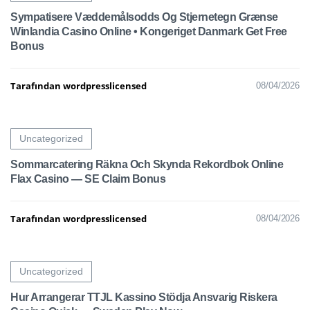
Sympatisere Væddemålsodds Og Stjernetegn Grænse
Winlandia Casino Online • Kongeriget Danmark Get Free
Bonus
Tarafından wordpresslicensed
08/04/2026
Uncategorized
Sommarcatering Räkna Och Skynda Rekordbok Online
Flax Casino — SE Claim Bonus
Tarafından wordpresslicensed
08/04/2026
Uncategorized
Hur Arrangerar TTJL Kassino Stödja Ansvarig Riskera