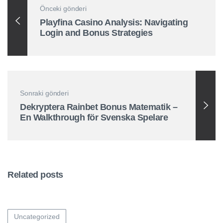
Önceki gönderi
Playfina Casino Analysis: Navigating
Login and Bonus Strategies
Sonraki gönderi
Dekryptera Rainbet Bonus Matematik –
En Walkthrough för Svenska Spelare
Related posts
Uncategorized