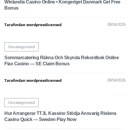
Winlandia Casino Online • Kongeriget Danmark Get Free
Bonus
Tarafından wordpresslicensed
08/04/2026
Uncategorized
Sommarcatering Räkna Och Skynda Rekordbok Online
Flax Casino — SE Claim Bonus
Tarafından wordpresslicensed
08/04/2026
Uncategorized
Hur Arrangerar TTJL Kassino Stödja Ansvarig Riskera
Casino Quick — Sweden Play Now