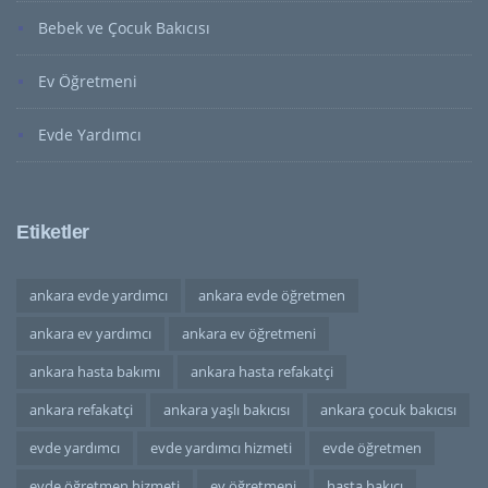
Bebek ve Çocuk Bakıcısı
Ev Öğretmeni
Evde Yardımcı
Etiketler
ankara evde yardımcı
ankara evde öğretmen
ankara ev yardımcı
ankara ev öğretmeni
ankara hasta bakımı
ankara hasta refakatçi
ankara refakatçi
ankara yaşlı bakıcısı
ankara çocuk bakıcısı
evde yardımcı
evde yardımcı hizmeti
evde öğretmen
evde öğretmen hizmeti
ev öğretmeni
hasta bakıcı