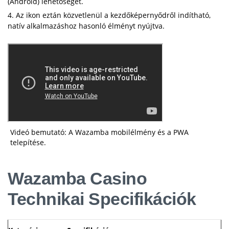
(Android) lehetőséget.
Az ikon eztán közvetlenül a kezdőképernyődről indítható,
natív alkalmazáshoz hasonló élményt nyújtva.
Videó bemutató: A Wazamba mobilélmény és a PWA
telepítése.
Wazamba Casino
Technikai Specifikációk