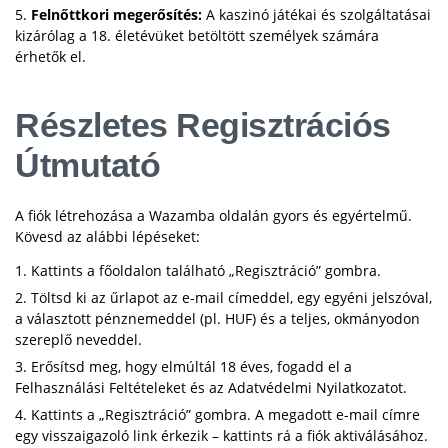
Felnőttkori megerősítés:
A kaszinó játékai és szolgáltatásai
kizárólag a 18. életévüket betöltött személyek számára
érhetők el.
Részletes Regisztrációs
Útmutató
A fiók létrehozása a Wazamba oldalán gyors és egyértelmű.
Kövesd az alábbi lépéseket:
Kattints a főoldalon található „Regisztráció” gombra.
Töltsd ki az űrlapot az e-mail címeddel, egy egyéni jelszóval,
a választott pénznemeddel (pl. HUF) és a teljes, okmányodon
szereplő neveddel.
Erősítsd meg, hogy elmúltál 18 éves, fogadd el a
Felhasználási Feltételeket és az Adatvédelmi Nyilatkozatot.
Kattints a „Regisztráció” gombra. A megadott e-mail címre
egy visszaigazoló link érkezik – kattints rá a fiók aktiválásához.