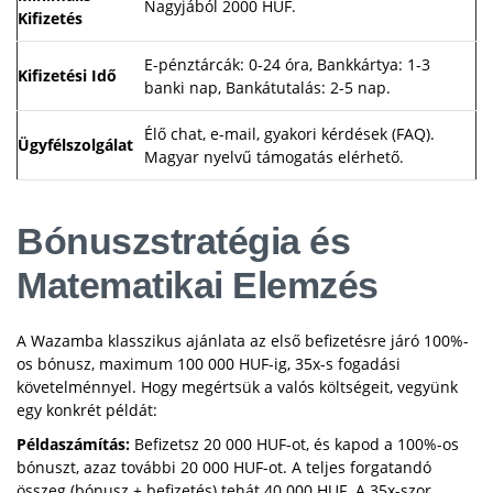
Nagyjából 2000 HUF.
Kifizetés
E-pénztárcák: 0-24 óra, Bankkártya: 1-3
Kifizetési Idő
banki nap, Bankátutalás: 2-5 nap.
Élő chat, e-mail, gyakori kérdések (FAQ).
Ügyfélszolgálat
Magyar nyelvű támogatás elérhető.
Bónuszstratégia és
Matematikai Elemzés
A Wazamba klasszikus ajánlata az első befizetésre járó 100%-
os bónusz, maximum 100 000 HUF-ig, 35x-s fogadási
követelménnyel. Hogy megértsük a valós költségeit, vegyünk
egy konkrét példát:
Példaszámítás:
Befizetsz 20 000 HUF-ot, és kapod a 100%-os
bónuszt, azaz további 20 000 HUF-ot. A teljes forgatandó
összeg (bónusz + befizetés) tehát 40 000 HUF. A 35x-szor