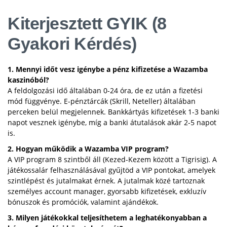
Kiterjesztett GYIK (8
Gyakori Kérdés)
1. Mennyi időt vesz igénybe a pénz kifizetése a Wazamba
kaszinóból?
A feldolgozási idő általában 0-24 óra, de ez után a fizetési
mód függvénye. E-pénztárcák (Skrill, Neteller) általában
perceken belül megjelennek. Bankkártyás kifizetések 1-3 banki
napot vesznek igénybe, míg a banki átutalások akár 2-5 napot
is.
2. Hogyan működik a Wazamba VIP program?
A VIP program 8 szintből áll (Kezed-Kezem között a Tigrisig). A
játékossalár felhasználásával gyűjtöd a VIP pontokat, amelyek
szintlépést és jutalmakat érnek. A jutalmak közé tartoznak
személyes account manager, gyorsabb kifizetések, exkluzív
bónuszok és promóciók, valamint ajándékok.
3. Milyen játékokkal teljesíthetem a leghatékonyabban a