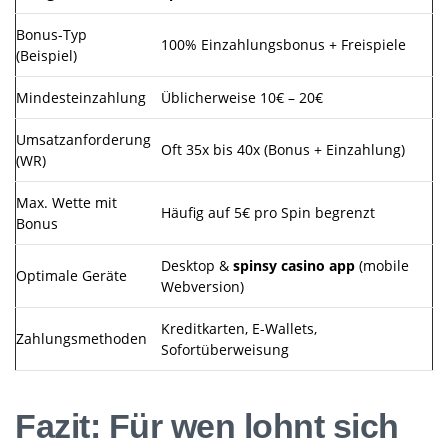
Bonus-Typ
100% Einzahlungsbonus + Freispiele
(Beispiel)
Mindesteinzahlung
Üblicherweise 10€ – 20€
Umsatzanforderung
Oft 35x bis 40x (Bonus + Einzahlung)
(WR)
Max. Wette mit
Häufig auf 5€ pro Spin begrenzt
Bonus
Desktop &
spinsy casino app
(mobile
Optimale Geräte
Webversion)
Kreditkarten, E-Wallets,
Zahlungsmethoden
Sofortüberweisung
Fazit: Für wen lohnt sich