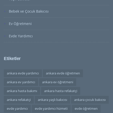
Bebek ve Çocuk Bakıcısı
Ev Öğretmeni
Evde Yardımcı
Etiketler
ankara evde yardımcı
ankara evde öğretmen
ankara ev yardımcı
ankara ev öğretmeni
ankara hasta bakımı
ankara hasta refakatçi
ankara refakatçi
ankara yaşlı bakıcısı
ankara çocuk bakıcısı
evde yardımcı
evde yardımcı hizmeti
evde öğretmen