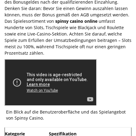
des Bonusgeldes nach der qualifizierenden Einzahlung.
Denken Sie daran: Bevor Sie einen Gewinn auszahlen lassen
können, muss der Bonus gemäß den AGB umgesetzt werden.
Das Spielesortiment von
spinsy casino online
umfasst
Hunderte von Slots, Tischspiele wie Blackjack und Roulette
sowie eine Live-Casino-Sektion. Achten Sie darauf, welche
Spiele zum Erfüllen der Umsatzbedingungen beitragen – Slots
meist zu 100%, während Tischspiele oft nur einen geringen
Prozentsatz zählen.
Ein Blick auf die Benutzeroberfläche und das Spielangebot
von Spinsy Casino.
Kategorie
Spezifikation