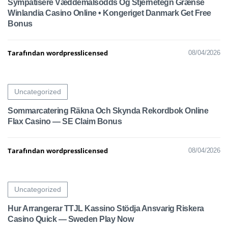
Sympatisere Væddemålsodds Og Stjernetegn Grænse
Winlandia Casino Online • Kongeriget Danmark Get Free
Bonus
Tarafından wordpresslicensed
08/04/2026
Uncategorized
Sommarcatering Räkna Och Skynda Rekordbok Online
Flax Casino — SE Claim Bonus
Tarafından wordpresslicensed
08/04/2026
Uncategorized
Hur Arrangerar TTJL Kassino Stödja Ansvarig Riskera
Casino Quick — Sweden Play Now