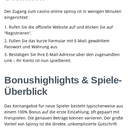
Der Zugang zum casino online spinsy ist in wenigen Minuten
eingerichtet:
Rufen Sie die offizielle Website auf und klicken Sie auf
“Registrieren”.
Füllen Sie das kurze Formular mit E-Mail, gewähltem
Passwort und Währung aus.
Bestätigen Sie Ihre E-Mail-Adresse über den zugesandten
Link – Ihr Konto ist nun spielbereit.
Bonushighlights & Spiele-
Überblick
Das Kernangebot für neue Spieler besteht typischerweise aus
einem 100% Bonus auf die erste Einzahlung, oft gepaart mit
Freispielen. Die genauen Beträge können variieren. Der große
Vorteil von Spinsy ist die direkte, unkomplizierte Gutschrift