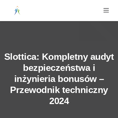
Skip
to
content
Slottica: Kompletny audyt
bezpieczeństwa i
inżynieria bonusów –
Przewodnik techniczny
2024