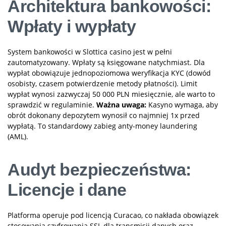
Architektura bankowości:
Wpłaty i wypłaty
System bankowości w Slottica casino jest w pełni
zautomatyzowany. Wpłaty są księgowane natychmiast. Dla
wypłat obowiązuje jednopoziomowa weryfikacja KYC (dowód
osobisty, czasem potwierdzenie metody płatności). Limit
wypłat wynosi zazwyczaj 50 000 PLN miesięcznie, ale warto to
sprawdzić w regulaminie.
Ważna uwaga:
Kasyno wymaga, aby
obrót dokonany depozytem wynosił co najmniej 1x przed
wypłatą. To standardowy zabieg anty-money laundering
(AML).
Audyt bezpieczeństwa:
Licencje i dane
Platforma operuje pod licencją Curacao, co nakłada obowiązek
stosowania szyfrowania SSL dla transmisji danych oraz