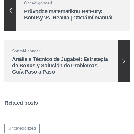
Önceki gönderi
Průvodce matematikou BetFury:
Bonusy vs. Realita | Oficiální manuál
Sonraki gönderi
Análisis Técnico de Jugabet: Estrategia
de Bonos y Solución de Problemas –
Guía Paso a Paso
Related posts
Uncategorized