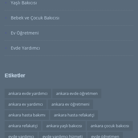
Yaşlı Bakıcısı
Bebek ve Çocuk Bakıcısı
Ev Öğretmeni
Evde Yardımcı
Etiketler
ankara evde yardımcı
ankara evde öğretmen
ankara ev yardımcı
ankara ev öğretmeni
ankara hasta bakımı
ankara hasta refakatçi
ankara refakatçi
ankara yaşlı bakıcısı
ankara çocuk bakıcısı
evde yardımcı
evde yardımcı hizmeti
evde öğretmen