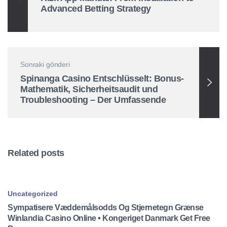
Advanced Betting Strategy
Sonraki gönderi
Spinanga Casino Entschlüsselt: Bonus-
Mathematik, Sicherheitsaudit und
Troubleshooting – Der Umfassende
Technische Leitfaden
Related posts
Uncategorized
Sympatisere Væddemålsodds Og Stjernetegn Grænse
Winlandia Casino Online • Kongeriget Danmark Get Free