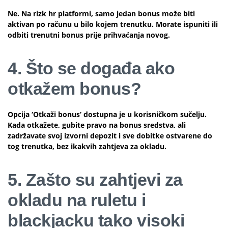
Ne. Na rizk hr platformi, samo jedan bonus može biti
aktivan po računu u bilo kojem trenutku. Morate ispuniti ili
odbiti trenutni bonus prije prihvaćanja novog.
4. Što se događa ako
otkažem bonus?
Opcija ‘Otkaži bonus’ dostupna je u korisničkom sučelju.
Kada otkažete, gubite pravo na bonus sredstva, ali
zadržavate svoj izvorni depozit i sve dobitke ostvarene do
tog trenutka, bez ikakvih zahtjeva za okladu.
5. Zašto su zahtjevi za
okladu na ruletu i
blackjacku tako visoki