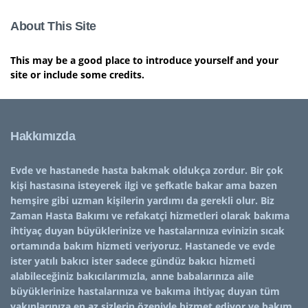
About This Site
This may be a good place to introduce yourself and your
site or include some credits.
Hakkımızda
Evde ve hastanede hasta bakmak oldukça zordur. Bir çok
kişi hastasına isteyerek ilgi ve şefkatle bakar ama bazen
hemşire gibi uzman kişilerin yardımı da gerekli olur. Biz
Zaman Hasta Bakımı ve refakatçi hizmetleri olarak bakıma
ihtiyaç duyan büyüklerinize ve hastalarınıza evinizin sıcak
ortamında bakım hizmeti veriyoruz. Hastanede ve evde
ister yatılı bakıcı ister sadece gündüz bakıcı hizmeti
alabileceğiniz bakıcılarımızla, anne babalarınıza aile
büyüklerinize hastalarınıza ve bakıma ihtiyaç duyan tüm
yakınlarınıza en az sizlerin özeniyle hizmet ediyor ve bakım