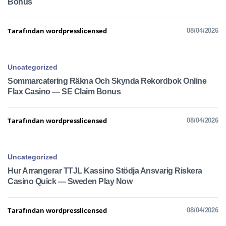
Bonus
Tarafından wordpresslicensed
08/04/2026
Uncategorized
Sommarcatering Räkna Och Skynda Rekordbok Online
Flax Casino — SE Claim Bonus
Tarafından wordpresslicensed
08/04/2026
Uncategorized
Hur Arrangerar TTJL Kassino Stödja Ansvarig Riskera
Casino Quick — Sweden Play Now
Tarafından wordpresslicensed
08/04/2026