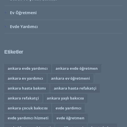
Ev Öğretmeni
Evde Yardımcı
Etiketler
ankara evde yardımcı
ankara evde öğretmen
ankara ev yardımcı
ankara ev öğretmeni
ankara hasta bakımı
ankara hasta refakatçi
ankara refakatçi
ankara yaşlı bakıcısı
ankara çocuk bakıcısı
evde yardımcı
evde yardımcı hizmeti
evde öğretmen