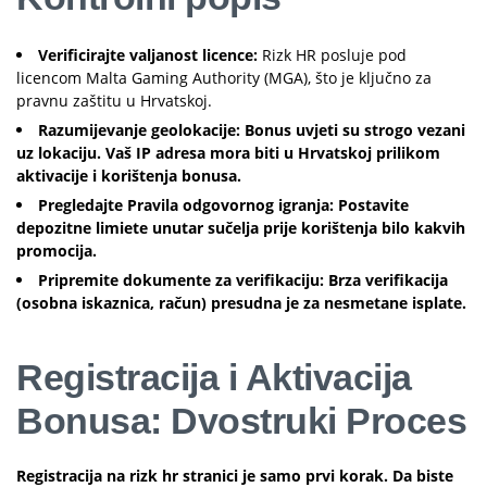
Verificirajte valjanost licence:
Rizk HR posluje pod
licencom Malta Gaming Authority (MGA), što je ključno za
pravnu zaštitu u Hrvatskoj.
Razumijevanje geolokacije: Bonus uvjeti su strogo vezani
uz lokaciju. Vaš IP adresa mora biti u Hrvatskoj prilikom
aktivacije i korištenja bonusa.
Pregledajte Pravila odgovornog igranja:
Postavite
depozitne limiete unutar sučelja prije korištenja bilo kakvih
promocija.
Pripremite dokumente za verifikaciju:
Brza verifikacija
(osobna iskaznica, račun) presudna je za nesmetane isplate.
Registracija i Aktivacija
Bonusa: Dvostruki Proces
Registracija na rizk hr stranici je samo prvi korak. Da biste