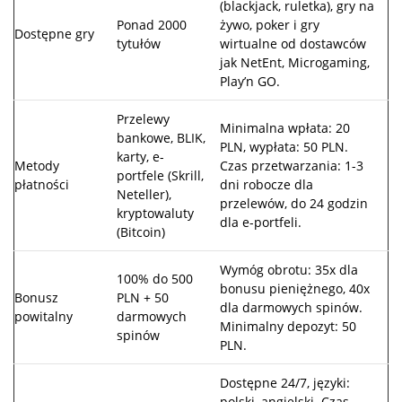
(blackjack, ruletka), gry na
Ponad 2000
żywo, poker i gry
Dostępne gry
tytułów
wirtualne od dostawców
jak NetEnt, Microgaming,
Play’n GO.
Przelewy
Minimalna wpłata: 20
bankowe, BLIK,
PLN, wypłata: 50 PLN.
karty, e-
Metody
Czas przetwarzania: 1-3
portfele (Skrill,
płatności
dni robocze dla
Neteller),
przelewów, do 24 godzin
kryptowaluty
dla e-portfeli.
(Bitcoin)
Wymóg obrotu: 35x dla
100% do 500
bonusu pieniężnego, 40x
Bonusz
PLN + 50
dla darmowych spinów.
powitalny
darmowych
Minimalny depozyt: 50
spinów
PLN.
Dostępne 24/7, języki:
polski, angielski. Czas