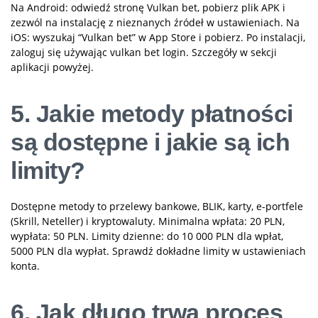
Na Android: odwiedź stronę Vulkan bet, pobierz plik APK i
zezwól na instalację z nieznanych źródeł w ustawieniach. Na
iOS: wyszukaj “Vulkan bet” w App Store i pobierz. Po instalacji,
zaloguj się używając vulkan bet login. Szczegóły w sekcji
aplikacji powyżej.
5. Jakie metody płatności
są dostępne i jakie są ich
limity?
Dostępne metody to przelewy bankowe, BLIK, karty, e-portfele
(Skrill, Neteller) i kryptowaluty. Minimalna wpłata: 20 PLN,
wypłata: 50 PLN. Limity dzienne: do 10 000 PLN dla wpłat,
5000 PLN dla wypłat. Sprawdź dokładne limity w ustawieniach
konta.
6. Jak długo trwa proces