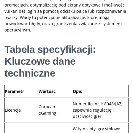
promocjach, optymalizację pod ekrany dotykowe i możliwość
vulkan bet login za pomocą odcisku palca lub rozpoznawania
twarzy. Wady to potencjalne aktualizacje, które mogą
powodować błędy, oraz ograniczenia związane z systemem
operacyjnym.
Tabela specyfikacji:
Kluczowe dane
techniczne
Parametr
Wartość
Opis
Numer licencji: 8048/JAZ,
Curacao
Licencja
zapewnia regulację i
eGaming
uczciwość gier.
W tym sloty, gry stołowe