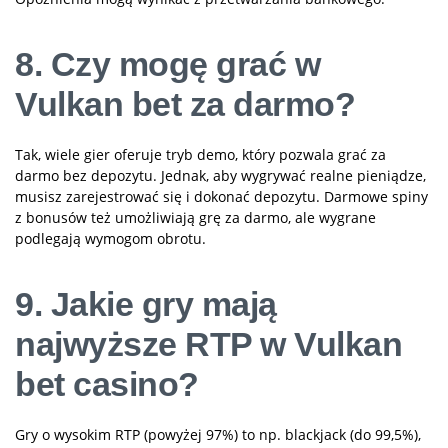
8. Czy mogę grać w
Vulkan bet za darmo?
Tak, wiele gier oferuje tryb demo, który pozwala grać za
darmo bez depozytu. Jednak, aby wygrywać realne pieniądze,
musisz zarejestrować się i dokonać depozytu. Darmowe spiny
z bonusów też umożliwiają grę za darmo, ale wygrane
podlegają wymogom obrotu.
9. Jakie gry mają
najwyższe RTP w Vulkan
bet casino?
Gry o wysokim RTP (powyżej 97%) to np. blackjack (do 99,5%),