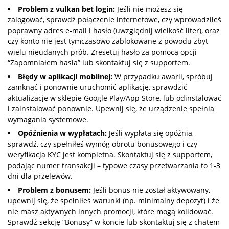
Problem z vulkan bet login:
Jeśli nie możesz się
zalogować, sprawdź połączenie internetowe, czy wprowadziłeś
poprawny adres e-mail i hasło (uwzględnij wielkość liter), oraz
czy konto nie jest tymczasowo zablokowane z powodu zbyt
wielu nieudanych prób. Zresetuj hasło za pomocą opcji
“Zapomniałem hasła” lub skontaktuj się z supportem.
Błędy w aplikacji mobilnej:
W przypadku awarii, spróbuj
zamknąć i ponownie uruchomić aplikację, sprawdzić
aktualizacje w sklepie Google Play/App Store, lub odinstalować
i zainstalować ponownie. Upewnij się, że urządzenie spełnia
wymagania systemowe.
Opóźnienia w wypłatach:
Jeśli wypłata się opóźnia,
sprawdź, czy spełniłeś wymóg obrotu bonusowego i czy
weryfikacja KYC jest kompletna. Skontaktuj się z supportem,
podając numer transakcji – typowe czasy przetwarzania to 1-3
dni dla przelewów.
Problem z bonusem:
Jeśli bonus nie został aktywowany,
upewnij się, że spełniłeś warunki (np. minimalny depozyt) i że
nie masz aktywnych innych promocji, które mogą kolidować.
Sprawdź sekcję “Bonusy” w koncie lub skontaktuj się z chatem