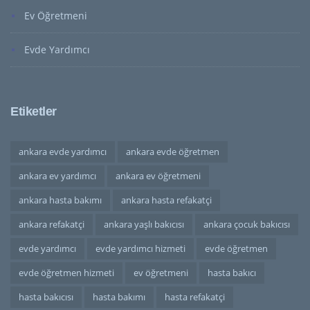
Ev Öğretmeni
Evde Yardımcı
Etiketler
ankara evde yardımcı
ankara evde öğretmen
ankara ev yardımcı
ankara ev öğretmeni
ankara hasta bakımı
ankara hasta refakatçi
ankara refakatçi
ankara yaşlı bakıcısı
ankara çocuk bakıcısı
evde yardımcı
evde yardımcı hizmeti
evde öğretmen
evde öğretmen hizmeti
ev öğretmeni
hasta bakıcı
hasta bakıcısı
hasta bakımı
hasta refakatçi