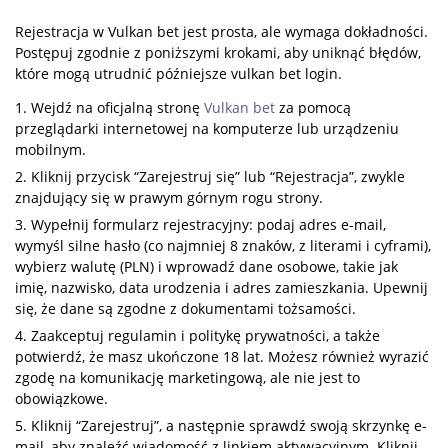
Rejestracja w Vulkan bet jest prosta, ale wymaga dokładności.
Postępuj zgodnie z poniższymi krokami, aby uniknąć błędów,
które mogą utrudnić późniejsze vulkan bet login.
Wejdź na oficjalną stronę
Vulkan bet
za pomocą
przeglądarki internetowej na komputerze lub urządzeniu
mobilnym.
Kliknij przycisk “Zarejestruj się” lub “Rejestracja”, zwykle
znajdujący się w prawym górnym rogu strony.
Wypełnij formularz rejestracyjny: podaj adres e-mail,
wymyśl silne hasło (co najmniej 8 znaków, z literami i cyframi),
wybierz walutę (PLN) i wprowadź dane osobowe, takie jak
imię, nazwisko, data urodzenia i adres zamieszkania. Upewnij
się, że dane są zgodne z dokumentami tożsamości.
Zaakceptuj regulamin i politykę prywatności, a także
potwierdź, że masz ukończone 18 lat. Możesz również wyrazić
zgodę na komunikację marketingową, ale nie jest to
obowiązkowe.
Kliknij “Zarejestruj”, a następnie sprawdź swoją skrzynkę e-
mail, aby znaleźć wiadomość z linkiem aktywacyjnym. Kliknij