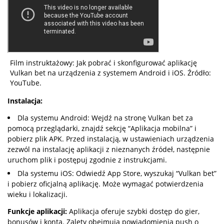
Film instruktażowy: Jak pobrać i skonfigurować aplikację
Vulkan bet na urządzenia z systemem Android i iOS. Źródło:
YouTube.
Instalacja:
Dla systemu Android: Wejdź na stronę Vulkan bet za
pomocą przeglądarki, znajdź sekcję “Aplikacja mobilna” i
pobierz plik APK. Przed instalacją, w ustawieniach urządzenia
zezwól na instalację aplikacji z nieznanych źródeł, następnie
uruchom plik i postępuj zgodnie z instrukcjami.
Dla systemu iOS: Odwiedź App Store, wyszukaj “Vulkan bet”
i pobierz oficjalną aplikację. Może wymagać potwierdzenia
wieku i lokalizacji.
Funkcje aplikacji:
Aplikacja oferuje szybki dostęp do gier,
bonusów i konta. Zalety obejmują powiadomienia push o