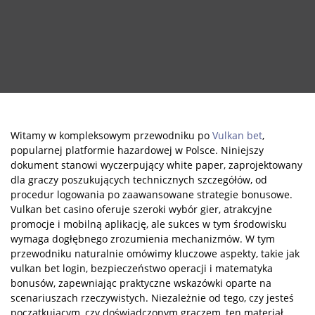
Witamy w kompleksowym przewodniku po
Vulkan bet
,
popularnej platformie hazardowej w Polsce. Niniejszy
dokument stanowi wyczerpujący white paper, zaprojektowany
dla graczy poszukujących technicznych szczegółów, od
procedur logowania po zaawansowane strategie bonusowe.
Vulkan bet casino oferuje szeroki wybór gier, atrakcyjne
promocje i mobilną aplikację, ale sukces w tym środowisku
wymaga dogłębnego zrozumienia mechanizmów. W tym
przewodniku naturalnie omówimy kluczowe aspekty, takie jak
vulkan bet login, bezpieczeństwo operacji i matematyka
bonusów, zapewniając praktyczne wskazówki oparte na
scenariuszach rzeczywistych. Niezależnie od tego, czy jesteś
początkującym, czy doświadczonym graczem, ten materiał