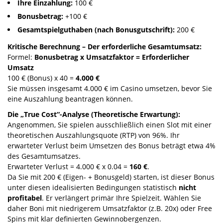
Ihre Einzahlung:
100 €
Bonusbetrag:
+100 €
Gesamtspielguthaben (nach Bonusgutschrift):
200 €
Kritische Berechnung – Der erforderliche Gesamtumsatz:
Formel:
Bonusbetrag x Umsatzfaktor = Erforderlicher
Umsatz
100 € (Bonus) x 40 =
4.000 €
Sie müssen insgesamt 4.000 € im Casino umsetzen, bevor Sie
eine Auszahlung beantragen können.
Die „True Cost“-Analyse (Theoretische Erwartung):
Angenommen, Sie spielen ausschließlich einen Slot mit einer
theoretischen Auszahlungsquote (RTP) von 96%. Ihr
erwarteter Verlust beim Umsetzen des Bonus beträgt etwa 4%
des Gesamtumsatzes.
Erwarteter Verlust = 4.000 € x 0.04 =
160 €
.
Da Sie mit 200 € (Eigen- + Bonusgeld) starten, ist dieser Bonus
unter diesen idealisierten Bedingungen statistisch
nicht
profitabel
. Er verlängert primär Ihre Spielzeit. Wählen Sie
daher Boni mit niedrigerem Umsatzfaktor (z.B. 20x) oder Free
Spins mit klar definierten Gewinnobergenzen.