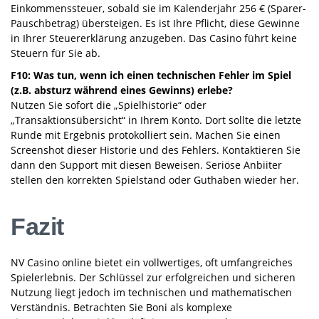
Einkommenssteuer, sobald sie im Kalenderjahr 256 € (Sparer-
Pauschbetrag) übersteigen. Es ist Ihre Pflicht, diese Gewinne
in Ihrer Steuererklärung anzugeben. Das Casino führt keine
Steuern für Sie ab.
F10: Was tun, wenn ich einen technischen Fehler im Spiel
(z.B. absturz während eines Gewinns) erlebe?
Nutzen Sie sofort die „Spielhistorie“ oder
„Transaktionsübersicht“ in Ihrem Konto. Dort sollte die letzte
Runde mit Ergebnis protokolliert sein. Machen Sie einen
Screenshot dieser Historie und des Fehlers. Kontaktieren Sie
dann den Support mit diesen Beweisen. Seriöse Anbiiter
stellen den korrekten Spielstand oder Guthaben wieder her.
Fazit
NV Casino online bietet ein vollwertiges, oft umfangreiches
Spielerlebnis. Der Schlüssel zur erfolgreichen und sicheren
Nutzung liegt jedoch im technischen und mathematischen
Verständnis. Betrachten Sie Boni als komplexe