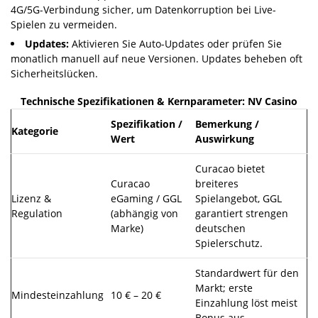
4G/5G-Verbindung sicher, um Datenkorruption bei Live-
Spielen zu vermeiden.
Updates:
Aktivieren Sie Auto-Updates oder prüfen Sie
monatlich manuell auf neue Versionen. Updates beheben oft
Sicherheitslücken.
Technische Spezifikationen & Kernparameter: NV Casino
Spezifikation /
Bemerkung /
Kategorie
Wert
Auswirkung
Curacao bietet
Curacao
breiteres
Lizenz &
eGaming / GGL
Spielangebot, GGL
Regulation
(abhängig von
garantiert strengen
Marke)
deutschen
Spielerschutz.
Standardwert für den
Markt; erste
Mindesteinzahlung
10 € – 20 €
Einzahlung löst meist
Bonus aus.