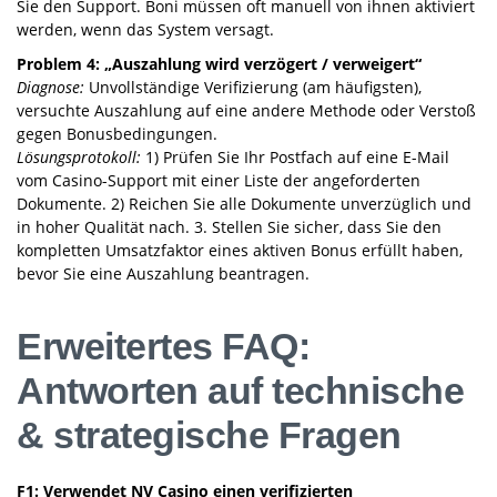
Sie den Support. Boni müssen oft manuell von ihnen aktiviert
werden, wenn das System versagt.
Problem 4: „Auszahlung wird verzögert / verweigert“
Diagnose:
Unvollständige Verifizierung (am häufigsten),
versuchte Auszahlung auf eine andere Methode oder Verstoß
gegen Bonusbedingungen.
Lösungsprotokoll:
1) Prüfen Sie Ihr Postfach auf eine E-Mail
vom Casino-Support mit einer Liste der angeforderten
Dokumente. 2) Reichen Sie alle Dokumente unverzüglich und
in hoher Qualität nach. 3. Stellen Sie sicher, dass Sie den
kompletten Umsatzfaktor eines aktiven Bonus erfüllt haben,
bevor Sie eine Auszahlung beantragen.
Erweitertes FAQ:
Antworten auf technische
& strategische Fragen
F1: Verwendet NV Casino einen verifizierten