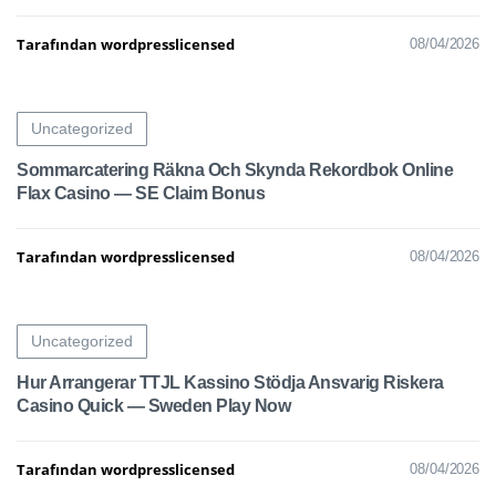
Tarafından wordpresslicensed
08/04/2026
Uncategorized
Sommarcatering Räkna Och Skynda Rekordbok Online
Flax Casino — SE Claim Bonus
Tarafından wordpresslicensed
08/04/2026
Uncategorized
Hur Arrangerar TTJL Kassino Stödja Ansvarig Riskera
Casino Quick — Sweden Play Now
Tarafından wordpresslicensed
08/04/2026