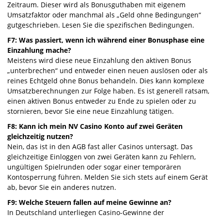
Zeitraum. Dieser wird als Bonusguthaben mit eigenem
Umsatzfaktor oder manchmal als „Geld ohne Bedingungen“
gutgeschrieben. Lesen Sie die spezifischen Bedingungen.
F7: Was passiert, wenn ich während einer Bonusphase eine
Einzahlung mache?
Meistens wird diese neue Einzahlung den aktiven Bonus
„unterbrechen“ und entweder einen neuen auslösen oder als
reines Echtgeld ohne Bonus behandeln. Dies kann komplexe
Umsatzberechnungen zur Folge haben. Es ist generell ratsam,
einen aktiven Bonus entweder zu Ende zu spielen oder zu
stornieren, bevor Sie eine neue Einzahlung tätigen.
F8: Kann ich mein NV Casino Konto auf zwei Geräten
gleichzeitig nutzen?
Nein, das ist in den AGB fast aller Casinos untersagt. Das
gleichzeitige Einloggen von zwei Geräten kann zu Fehlern,
ungültigen Spielrunden oder sogar einer temporären
Kontosperrung führen. Melden Sie sich stets auf einem Gerät
ab, bevor Sie ein anderes nutzen.
F9: Welche Steuern fallen auf meine Gewinne an?
In Deutschland unterliegen Casino-Gewinne der