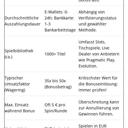
E-Wallets: 0-
Abhängig von
Durchschnittliche
24h; Bankkarte:
Verifizierungsstatus
Auszahlungsdauer
1-3
und gewählter
Bankarbeitstage
Methode.
Umfasst Slots,
Tischspiele, Live
Spielbibliothek
1000+ Titel
Dealer von Anbietern
(ca.)
wie Pragmatic Play,
Evolution.
Typischer
Kritischster Wert für
35x bis 50x
Umsatzfaktor
die Bonuseinlösung;
(Bonusbetrag)
(Wagering)
immer prüfen!
Überschreitung kann
Max. Einsatz
Oft 5 € pro
zur Annullierung von
während Bonus
Spin/Runde
Gewinnen führen.
Spielen in EUR