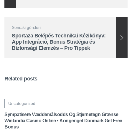
Sonraki gönderi
Sportaza Belépés Technikai Kézikönyv:
App Integráció, Bonus Stratégia és
Biztonsági Elemzés – Pro Tippek
Related posts
Uncategorized
Sympatisere Væddemålsodds Og Stjernetegn Grænse
Winlandia Casino Online • Kongeriget Danmark Get Free
Bonus