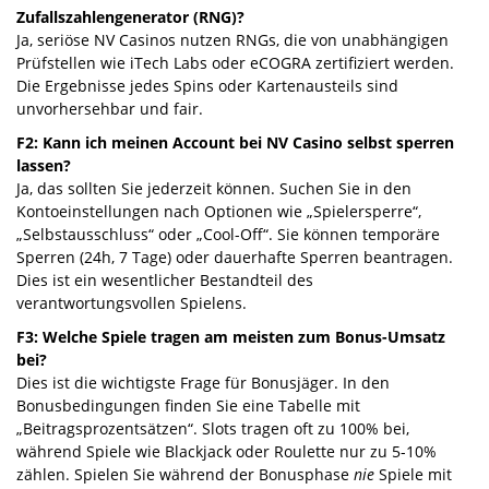
Zufallszahlengenerator (RNG)?
Ja, seriöse NV Casinos nutzen RNGs, die von unabhängigen
Prüfstellen wie iTech Labs oder eCOGRA zertifiziert werden.
Die Ergebnisse jedes Spins oder Kartenausteils sind
unvorhersehbar und fair.
F2: Kann ich meinen Account bei NV Casino selbst sperren
lassen?
Ja, das sollten Sie jederzeit können. Suchen Sie in den
Kontoeinstellungen nach Optionen wie „Spielersperre“,
„Selbstausschluss“ oder „Cool-Off“. Sie können temporäre
Sperren (24h, 7 Tage) oder dauerhafte Sperren beantragen.
Dies ist ein wesentlicher Bestandteil des
verantwortungsvollen Spielens.
F3: Welche Spiele tragen am meisten zum Bonus-Umsatz
bei?
Dies ist die wichtigste Frage für Bonusjäger. In den
Bonusbedingungen finden Sie eine Tabelle mit
„Beitragsprozentsätzen“. Slots tragen oft zu 100% bei,
während Spiele wie Blackjack oder Roulette nur zu 5-10%
zählen. Spielen Sie während der Bonusphase
nie
Spiele mit