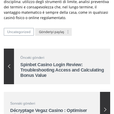
disciplina: utilizzo degli strumenti di limite, analisi preventiva
dei termini e consapevolezza che, nel lungo termine, il
vantaggio matematico è sempre della casa, come in qualsiasi
casinò fisico o online regolamentato.
Gönderiyi paylaş
Uncategorized
Önceki gönderi
Spinbet Casino Login Review:
Troubleshooting Access and Calculating
Bonus Value
Sonraki gönderi
Décryptage Vegaz Casino : Optimiser