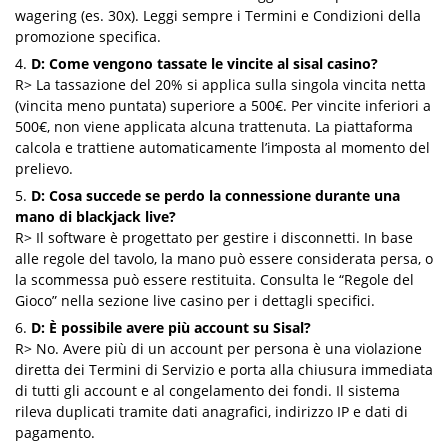
wagering (es. 30x). Leggi sempre i Termini e Condizioni della
promozione specifica.
D: Come vengono tassate le vincite al
sisal casino
?
R> La tassazione del 20% si applica sulla singola vincita netta
(vincita meno puntata) superiore a 500€. Per vincite inferiori a
500€, non viene applicata alcuna trattenuta. La piattaforma
calcola e trattiene automaticamente l’imposta al momento del
prelievo.
D: Cosa succede se perdo la connessione durante una
mano di blackjack live?
R> Il software è progettato per gestire i disconnetti. In base
alle regole del tavolo, la mano può essere considerata persa, o
la scommessa può essere restituita. Consulta le “Regole del
Gioco” nella sezione live casino per i dettagli specifici.
D: È possibile avere più account su Sisal?
R> No. Avere più di un account per persona è una violazione
diretta dei Termini di Servizio e porta alla chiusura immediata
di tutti gli account e al congelamento dei fondi. Il sistema
rileva duplicati tramite dati anagrafici, indirizzo IP e dati di
pagamento.