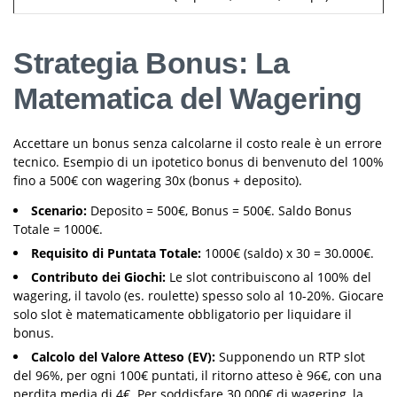
Strategia Bonus: La
Matematica del Wagering
Accettare un bonus senza calcolarne il costo reale è un errore
tecnico. Esempio di un ipotetico bonus di benvenuto del 100%
fino a 500€ con wagering 30x (bonus + deposito).
Scenario:
Deposito = 500€, Bonus = 500€. Saldo Bonus
Totale = 1000€.
Requisito di Puntata Totale:
1000€ (saldo) x 30 = 30.000€.
Contributo dei Giochi:
Le slot contribuiscono al 100% del
wagering, il tavolo (es. roulette) spesso solo al 10-20%. Giocare
solo slot è matematicamente obbligatorio per liquidare il
bonus.
Calcolo del Valore Atteso (EV):
Supponendo un RTP slot
del 96%, per ogni 100€ puntati, il ritorno atteso è 96€, con una
perdita media di 4€. Per soddisfare 30.000€ di wagering, la