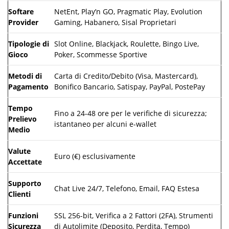
Softare
NetEnt, Play’n GO, Pragmatic Play, Evolution
Provider
Gaming, Habanero, Sisal Proprietari
Tipologie di
Slot Online, Blackjack, Roulette, Bingo Live,
Gioco
Poker, Scommesse Sportive
Metodi di
Carta di Credito/Debito (Visa, Mastercard),
Pagamento
Bonifico Bancario, Satispay, PayPal, PostePay
Tempo
Fino a 24-48 ore per le verifiche di sicurezza;
Prelievo
istantaneo per alcuni e-wallet
Medio
Valute
Euro (€) esclusivamente
Accettate
Supporto
Chat Live 24/7, Telefono, Email, FAQ Estesa
Clienti
Funzioni
SSL 256-bit, Verifica a 2 Fattori (2FA), Strumenti
Sicurezza
di Autolimite (Deposito, Perdita, Tempo)