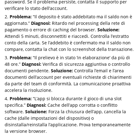
password. Se il problema persiste, contatta il supporto per
verificare lo stato dell’account.
Problema:
“Il deposito è stato addebitato ma il saldo non è
aggiornato.”
Diagnosi:
Ritardo nel processing della rete di
pagamento o errore di caching del browser.
Soluzione:
Attendi 5 minuti, disconnettiti e riaccedi. Controlla l’estratto
conto della carta. Se l’addebito è confermato ma il saldo non
compare, contatta la chat con lo screenshot della transazione.
Problema:
“Il prelievo è in stato ‘in elaborazione’ da più di
48 ore.”
Diagnosi:
Verifica di sicurezza aggiuntiva o controllo
documenti pendente.
Soluzione:
Controlla l’email e l’area
documenti dell’account per eventuali richieste di chiarimenti
da parte del team di conformità. La comunicazione proattiva
accelera la risoluzione.
Problema:
“L’app si blocca durante il gioco di una slot
specifica.”
Diagnosi:
Cache dell’app corrotta o conflitto
software.
Soluzione:
Forza la chiusura dell’app, cancella la
cache (dalle impostazioni del dispositivo) o
disinstalla/reinstalla l’applicazione. Prova temporaneamente
la versione browser.