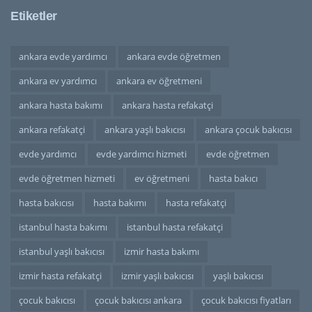
Etiketler
ankara evde yardımcı
ankara evde öğretmen
ankara ev yardımcı
ankara ev öğretmeni
ankara hasta bakımı
ankara hasta refakatçi
ankara refakatçi
ankara yaşlı bakıcısı
ankara çocuk bakıcısı
evde yardımcı
evde yardımcı hizmeti
evde öğretmen
evde öğretmen hizmeti
ev öğretmeni
hasta bakıcı
hasta bakıcısı
hasta bakımı
hasta refakatçi
istanbul hasta bakımı
istanbul hasta refakatçi
istanbul yaşlı bakıcısı
izmir hasta bakımı
izmir hasta refakatçi
izmir yaşlı bakıcısı
yaşlı bakıcısı
çocuk bakıcısı
çocuk bakıcısı ankara
çocuk bakıcısı fiyatları