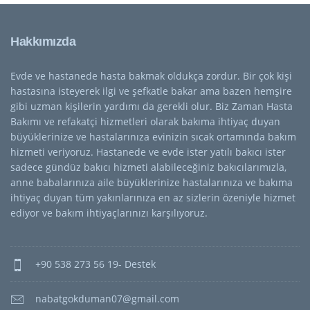
Hakkımızda
Evde ve hastanede hasta bakmak oldukça zordur. Bir çok kişi
hastasına isteyerek ilgi ve şefkatle bakar ama bazen hemşire
gibi uzman kişilerin yardımı da gerekli olur. Biz Zaman Hasta
Bakımı ve refakatçi hizmetleri olarak bakıma ihtiyaç duyan
büyüklerinize ve hastalarınıza evinizin sıcak ortamında bakım
hizmeti veriyoruz. Hastanede ve evde ister yatılı bakıcı ister
sadece gündüz bakıcı hizmeti alabileceğiniz bakıcılarımızla,
anne babalarınıza aile büyüklerinize hastalarınıza ve bakıma
ihtiyaç duyan tüm yakınlarınıza en az sizlerin özeniyle hizmet
ediyor ve bakım ihtiyaçlarınızı karşılıyoruz.
+90 538 273 56 19- Destek
nabatgokduman07@gmail.com