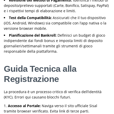
Revisione dei Metodi di Pagamento:
Identifica i metodi di
deposito/prelievo supportati (Carte, Bonifico, Satispay, PayPal)
e i rispettivi tempi di elaborazione e limiti.
Test della Compatibilità:
Assicurati che il tuo dispositivo
(iOS, Android, Windows) sia compatibile con l’app nativa o la
versione browser mobile.
Pianificazione del Bankroll:
Definisci un budget di gioco
indipendente dai fondi bonus e imposta limiti di deposito
giornalieri/settimanali tramite gli strumenti di gioco
responsabile della piattaforma.
Guida Tecnica alla
Registrazione
La procedura è un processo critico di verifica dell’identità
(KYC). Errori qui causano blocchi futuri.
Accesso al Portale:
Naviga verso il sito ufficiale Sisal
tramite browser verificato. Evita link di terze parti.