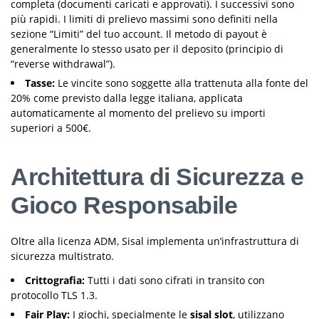
completa (documenti caricati e approvati). I successivi sono
più rapidi. I limiti di prelievo massimi sono definiti nella
sezione “Limiti” del tuo account. Il metodo di payout è
generalmente lo stesso usato per il deposito (principio di
“reverse withdrawal”).
Tasse:
Le vincite sono soggette alla trattenuta alla fonte del
20% come previsto dalla legge italiana, applicata
automaticamente al momento del prelievo su importi
superiori a 500€.
Architettura di Sicurezza e
Gioco Responsabile
Oltre alla licenza ADM, Sisal implementa un’infrastruttura di
sicurezza multistrato.
Crittografia:
Tutti i dati sono cifrati in transito con
protocollo TLS 1.3.
Fair Play:
I giochi, specialmente le
sisal slot
, utilizzano