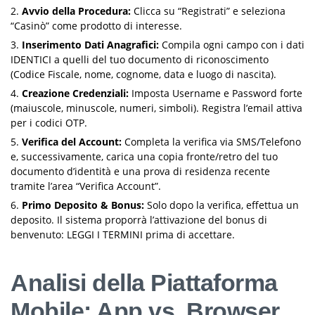
Avvio della Procedura:
Clicca su “Registrati” e seleziona
“Casinò” come prodotto di interesse.
Inserimento Dati Anagrafici:
Compila ogni campo con i dati
IDENTICI a quelli del tuo documento di riconoscimento
(Codice Fiscale, nome, cognome, data e luogo di nascita).
Creazione Credenziali:
Imposta Username e Password forte
(maiuscole, minuscole, numeri, simboli). Registra l’email attiva
per i codici OTP.
Verifica del Account:
Completa la verifica via SMS/Telefono
e, successivamente, carica una copia fronte/retro del tuo
documento d’identità e una prova di residenza recente
tramite l’area “Verifica Account”.
Primo Deposito & Bonus:
Solo dopo la verifica, effettua un
deposito. Il sistema proporrà l’attivazione del bonus di
benvenuto: LEGGI I TERMINI prima di accettare.
Analisi della Piattaforma
Mobile: App vs. Browser