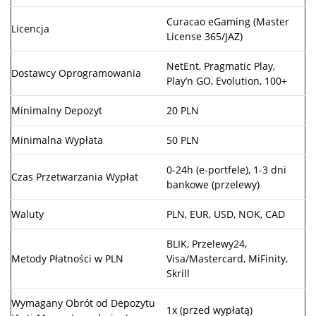
Curacao eGaming (Master
Licencja
License 365/JAZ)
NetEnt, Pragmatic Play,
Dostawcy Oprogramowania
Play’n GO, Evolution, 100+
Minimalny Depozyt
20 PLN
Minimalna Wypłata
50 PLN
0-24h (e-portfele), 1-3 dni
Czas Przetwarzania Wypłat
bankowe (przelewy)
Waluty
PLN, EUR, USD, NOK, CAD
BLIK, Przelewy24,
Metody Płatności w PLN
Visa/Mastercard, MiFinity,
Skrill
Wymagany Obrót od Depozytu
1x (przed wypłatą)