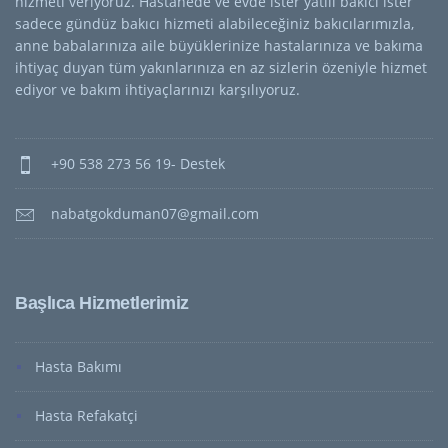
hizmeti veriyoruz. Hastanede ve evde ister yatılı bakıcı ister
sadece gündüz bakıcı hizmeti alabileceğiniz bakıcılarımızla,
anne babalarınıza aile büyüklerinize hastalarınıza ve bakıma
ihtiyaç duyan tüm yakınlarınıza en az sizlerin özeniyle hizmet
ediyor ve bakım ihtiyaçlarınızı karşılıyoruz.
+90 538 273 56 19- Destek
nabatgokduman07@gmail.com
Başlıca Hizmetlerimiz
Hasta Bakımı
Hasta Refakatçi