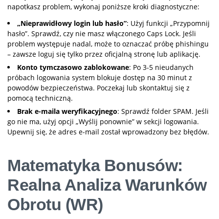
napotkasz problem, wykonaj poniższe kroki diagnostyczne:
„Nieprawidłowy login lub hasło”
: Użyj funkcji „Przypomnij
hasło”. Sprawdź, czy nie masz włączonego Caps Lock. Jeśli
problem występuje nadal, może to oznaczać próbę phishingu
– zawsze loguj się tylko przez oficjalną stronę lub aplikację.
Konto tymczasowo zablokowane
: Po 3-5 nieudanych
próbach logowania system blokuje dostęp na 30 minut z
powodów bezpieczeństwa. Poczekaj lub skontaktuj się z
pomocą techniczną.
Brak e-maila weryfikacyjnego
: Sprawdź folder SPAM. Jeśli
go nie ma, użyj opcji „Wyślij ponownie” w sekcji logowania.
Upewnij się, że adres e-mail został wprowadzony bez błędów.
Matematyka Bonusów:
Realna Analiza Warunków
Obrotu (WR)