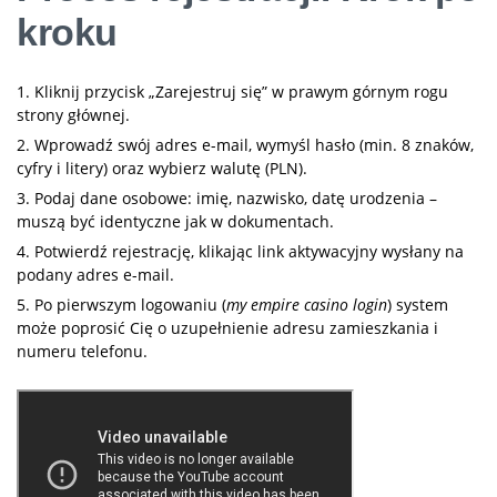
kroku
Kliknij przycisk „Zarejestruj się” w prawym górnym rogu
strony głównej.
Wprowadź swój adres e-mail, wymyśl hasło (min. 8 znaków,
cyfry i litery) oraz wybierz walutę (PLN).
Podaj dane osobowe: imię, nazwisko, datę urodzenia –
muszą być identyczne jak w dokumentach.
Potwierdź rejestrację, klikając link aktywacyjny wysłany na
podany adres e-mail.
Po pierwszym logowaniu (
my empire casino login
) system
może poprosić Cię o uzupełnienie adresu zamieszkania i
numeru telefonu.