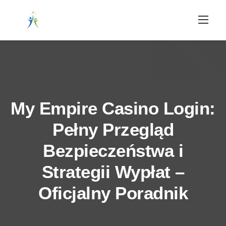
Skip
to
content
My Empire Casino Login:
Pełny Przegląd
Bezpieczeństwa i
Strategii Wypłat –
Oficjalny Poradnik