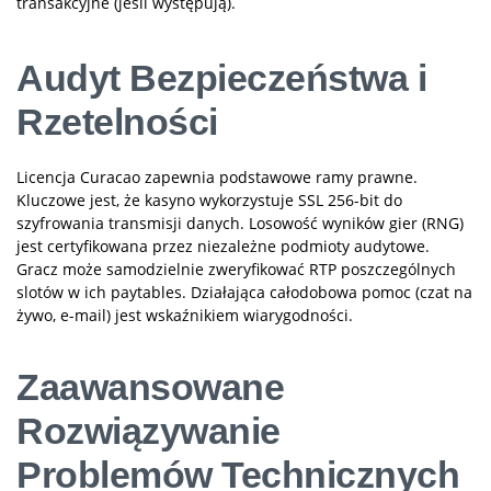
transakcyjne (jeśli występują).
Audyt Bezpieczeństwa i
Rzetelności
Licencja Curacao zapewnia podstawowe ramy prawne.
Kluczowe jest, że kasyno wykorzystuje SSL 256-bit do
szyfrowania transmisji danych. Losowość wyników gier (RNG)
jest certyfikowana przez niezależne podmioty audytowe.
Gracz może samodzielnie zweryfikować RTP poszczególnych
slotów w ich paytables. Działająca całodobowa pomoc (czat na
żywo, e-mail) jest wskaźnikiem wiarygodności.
Zaawansowane
Rozwiązywanie
Problemów Technicznych