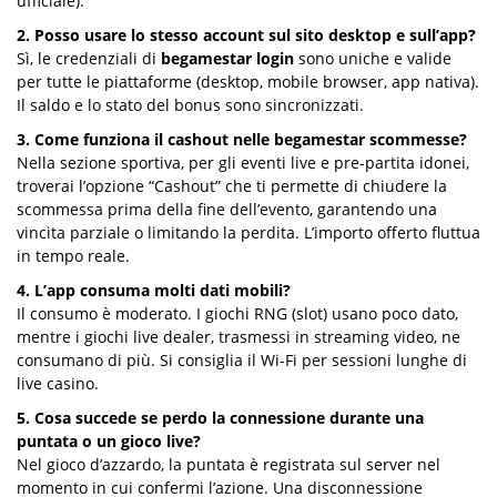
ufficiale).
2. Posso usare lo stesso account sul sito desktop e sull’app?
Sì, le credenziali di
begamestar login
sono uniche e valide
per tutte le piattaforme (desktop, mobile browser, app nativa).
Il saldo e lo stato del bonus sono sincronizzati.
3. Come funziona il cashout nelle
begamestar scommesse
?
Nella sezione sportiva, per gli eventi live e pre-partita idonei,
troverai l’opzione “Cashout” che ti permette di chiudere la
scommessa prima della fine dell’evento, garantendo una
vincita parziale o limitando la perdita. L’importo offerto fluttua
in tempo reale.
4. L’app consuma molti dati mobili?
Il consumo è moderato. I giochi RNG (slot) usano poco dato,
mentre i giochi live dealer, trasmessi in streaming video, ne
consumano di più. Si consiglia il Wi-Fi per sessioni lunghe di
live casino.
5. Cosa succede se perdo la connessione durante una
puntata o un gioco live?
Nel gioco d’azzardo, la puntata è registrata sul server nel
momento in cui confermi l’azione. Una disconnessione