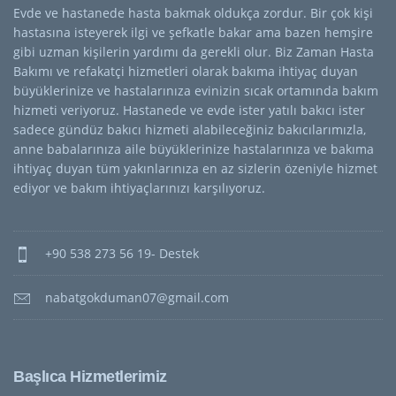
Evde ve hastanede hasta bakmak oldukça zordur. Bir çok kişi
hastasına isteyerek ilgi ve şefkatle bakar ama bazen hemşire
gibi uzman kişilerin yardımı da gerekli olur. Biz Zaman Hasta
Bakımı ve refakatçi hizmetleri olarak bakıma ihtiyaç duyan
büyüklerinize ve hastalarınıza evinizin sıcak ortamında bakım
hizmeti veriyoruz. Hastanede ve evde ister yatılı bakıcı ister
sadece gündüz bakıcı hizmeti alabileceğiniz bakıcılarımızla,
anne babalarınıza aile büyüklerinize hastalarınıza ve bakıma
ihtiyaç duyan tüm yakınlarınıza en az sizlerin özeniyle hizmet
ediyor ve bakım ihtiyaçlarınızı karşılıyoruz.
+90 538 273 56 19- Destek
nabatgokduman07@gmail.com
Başlıca Hizmetlerimiz