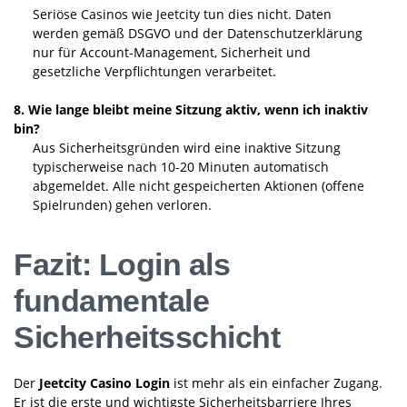
Seriöse Casinos wie Jeetcity tun dies nicht. Daten
werden gemäß DSGVO und der Datenschutzerklärung
nur für Account-Management, Sicherheit und
gesetzliche Verpflichtungen verarbeitet.
8. Wie lange bleibt meine Sitzung aktiv, wenn ich inaktiv
bin?
Aus Sicherheitsgründen wird eine inaktive Sitzung
typischerweise nach 10-20 Minuten automatisch
abgemeldet. Alle nicht gespeicherten Aktionen (offene
Spielrunden) gehen verloren.
Fazit: Login als
fundamentale
Sicherheitsschicht
Der
Jeetcity Casino Login
ist mehr als ein einfacher Zugang.
Er ist die erste und wichtigste Sicherheitsbarriere Ihres