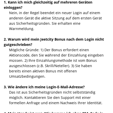
1. Kann ich mich gleichzeitig auf mehreren Geräten
einloggen?
Nein, in der Regel beendet ein neuer Login auf einem
anderen Gerät die aktive Sitzung auf dem ersten Gerät
aus Sicherheitsgründen. Sie erhalten eine
Warnmeldung.
2. Warum wird mein
Jeetcity Bonus
nach dem Login nicht
gutgeschrieben?
Mögliche Gründe: 1) Der Bonus erfordert einen
Aktionscode, den Sie während der Einzahlung eingeben
müssen. 2) Ihre Einzahlungsmethode ist vom Bonus
ausgeschlossen (z.B. Skrill/Neteller). 3) Sie haben
bereits einen aktiven Bonus mit offenen
Umsatzbedingungen.
3. Wie ändere ich meine Login-E-Mail-Adresse?
Das ist aus Sicherheitsgründen nicht selbstständig
möglich. Kontaktieren Sie den Support mit einer
formellen Anfrage und einem Nachweis Ihrer Identität.