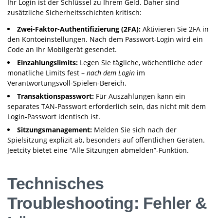
Ihr Login ist der Schlüssel zu Ihrem Geld. Daher sind
zusätzliche Sicherheitsschichten kritisch:
Zwei-Faktor-Authentifizierung (2FA):
Aktivieren Sie 2FA in
den Kontoeinstellungen. Nach dem Passwort-Login wird ein
Code an Ihr Mobilgerät gesendet.
Einzahlungslimits:
Legen Sie tägliche, wöchentliche oder
monatliche Limits fest –
nach dem Login
im
Verantwortungsvoll-Spielen-Bereich.
Transaktionspasswort:
Für Auszahlungen kann ein
separates TAN-Passwort erforderlich sein, das nicht mit dem
Login-Passwort identisch ist.
Sitzungsmanagement:
Melden Sie sich nach der
Spielsitzung explizit ab, besonders auf öffentlichen Geräten.
Jeetcity bietet eine “Alle Sitzungen abmelden”-Funktion.
Technisches
Troubleshooting: Fehler &