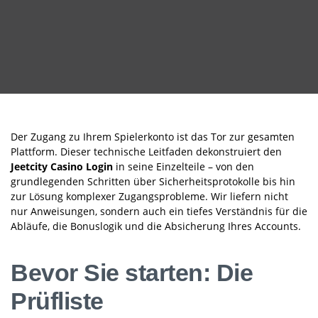
Der Zugang zu Ihrem Spielerkonto ist das Tor zur gesamten
Plattform. Dieser technische Leitfaden dekonstruiert den
Jeetcity Casino Login
in seine Einzelteile – von den
grundlegenden Schritten über Sicherheitsprotokolle bis hin
zur Lösung komplexer Zugangsprobleme. Wir liefern nicht
nur Anweisungen, sondern auch ein tiefes Verständnis für die
Abläufe, die Bonuslogik und die Absicherung Ihres Accounts.
Bevor Sie starten: Die
Prüfliste