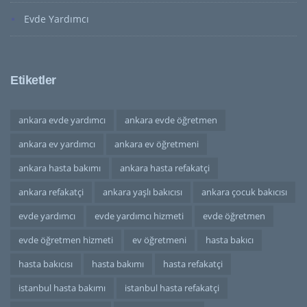
Evde Yardımcı
Etiketler
ankara evde yardımcı
ankara evde öğretmen
ankara ev yardımcı
ankara ev öğretmeni
ankara hasta bakımı
ankara hasta refakatçi
ankara refakatçi
ankara yaşlı bakıcısı
ankara çocuk bakıcısı
evde yardımcı
evde yardımcı hizmeti
evde öğretmen
evde öğretmen hizmeti
ev öğretmeni
hasta bakıcı
hasta bakıcısı
hasta bakımı
hasta refakatçi
istanbul hasta bakımı
istanbul hasta refakatçi