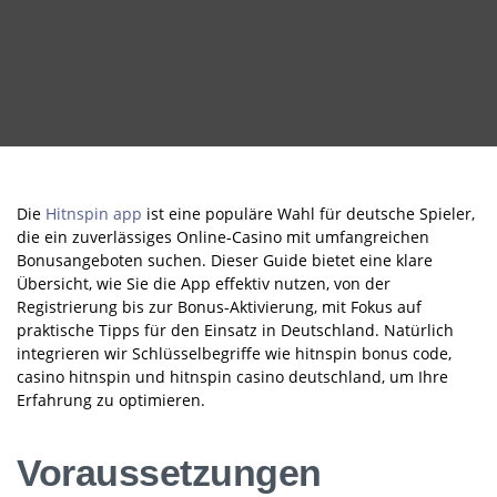
Die
Hitnspin app
ist eine populäre Wahl für deutsche Spieler,
die ein zuverlässiges Online-Casino mit umfangreichen
Bonusangeboten suchen. Dieser Guide bietet eine klare
Übersicht, wie Sie die App effektiv nutzen, von der
Registrierung bis zur Bonus-Aktivierung, mit Fokus auf
praktische Tipps für den Einsatz in Deutschland. Natürlich
integrieren wir Schlüsselbegriffe wie hitnspin bonus code,
casino hitnspin und hitnspin casino deutschland, um Ihre
Erfahrung zu optimieren.
Voraussetzungen