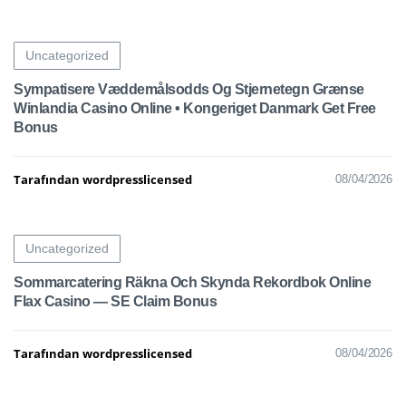
Uncategorized
Sympatisere Væddemålsodds Og Stjernetegn Grænse
Winlandia Casino Online • Kongeriget Danmark Get Free
Bonus
Tarafından wordpresslicensed
08/04/2026
Uncategorized
Sommarcatering Räkna Och Skynda Rekordbok Online
Flax Casino — SE Claim Bonus
Tarafından wordpresslicensed
08/04/2026