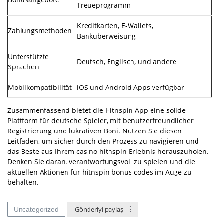
Treueprogramm
Kreditkarten, E-Wallets,
Zahlungsmethoden
Banküberweisung
Unterstützte
Deutsch, Englisch, und andere
Sprachen
Mobilkompatibilität
iOS und Android Apps verfügbar
Zusammenfassend bietet die Hitnspin App eine solide
Plattform für deutsche Spieler, mit benutzerfreundlicher
Registrierung und lukrativen Boni. Nutzen Sie diesen
Leitfaden, um sicher durch den Prozess zu navigieren und
das Beste aus Ihrem casino hitnspin Erlebnis herauszuholen.
Denken Sie daran, verantwortungsvoll zu spielen und die
aktuellen Aktionen für hitnspin bonus codes im Auge zu
behalten.
Gönderiyi paylaş
Uncategorized