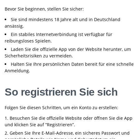
Bevor Sie beginnen, stellen Sie sicher:
Sie sind mindestens 18 Jahre alt und in Deutschland
ansässig.
Ein stabiles Internetverbindung ist verfügbar für
reibungsloses Spielen.
Laden Sie die offizielle App von der Website herunter, um
Sicherheitsrisiken zu vermeiden.
Halten Sie Ihre persönlichen Daten bereit für eine schnelle
Anmeldung.
So registrieren Sie sich
Folgen Sie diesen Schritten, um ein Konto zu erstellen:
Besuchen Sie die offizielle Website oder öffnen Sie die App
und klicken Sie auf “Registrieren”.
Geben Sie Ihre E-Mail-Adresse, ein sicheres Passwort und