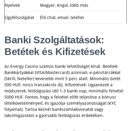
Nyelvek
Magyar, Angol, több más
Ügyfélszolgálat
Élő chat, email, telefon
Banki Szolgáltatások:
Betétek és Kifizetések
Az Energy Casino számos banki lehetőséget kínál. Betétek:
Bankkártyákkal (VISA/Mastercard) azonnali, e-pénztárcákkal
(Skrill, Neteller) kevesebb mint 5 perc alatt. Minimális betét
500 HUF, nincs tranzakciós díj. Kifizetések: Ugyanezek a
módszerek, feldolgozási idő 1-3 banki nap, minimális felvétel
5000 HUF. Fontos, hogy a felvétel előtt teljesítse a bónusz
tételkövetelményeit, és igazolja személyazonosságát (KYC
folyamat). Tartsa kéznél bankszámlakivonatot vagy
lakcímigazolást a gyorsabb feldolgozás érdekében.