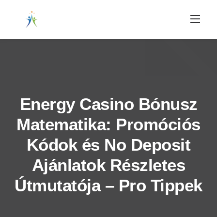
Skip
to
content
Energy Casino Bónusz
Matematika: Promóciós
Kódok és No Deposit
Ajánlatok Részletes
Útmutatója – Pro Tippek