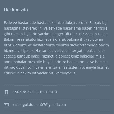
Hakkımızda
Evde ve hastanede hasta bakmak oldukça zordur. Bir çok kişi
hastasına isteyerek ilgi ve şefkatle bakar ama bazen hemşire
gibi uzman kişilerin yardımı da gerekli olur. Biz Zaman Hasta
Bakımı ve refakatçi hizmetleri olarak bakıma ihtiyaç duyan
büyüklerinize ve hastalarınıza evinizin sıcak ortamında bakım
hizmeti veriyoruz. Hastanede ve evde ister yatılı bakıcı ister
sadece gündüz bakıcı hizmeti alabileceğiniz bakıcılarımızla,
anne babalarınıza aile büyüklerinize hastalarınıza ve bakıma
ihtiyaç duyan tüm yakınlarınıza en az sizlerin özeniyle hizmet
ediyor ve bakım ihtiyaçlarınızı karşılıyoruz.
+90 538 273 56 19- Destek
nabatgokduman07@gmail.com