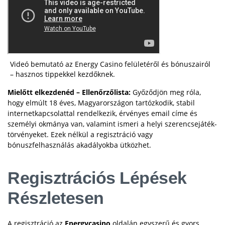
Videó bemutató az Energy Casino felületéről és bónuszairól
– hasznos tippekkel kezdőknek.
Mielőtt elkezdenéd – Ellenőrzőlista:
Győződjön meg róla,
hogy elmúlt 18 éves, Magyarországon tartózkodik, stabil
internetkapcsolattal rendelkezik, érvényes email címe és
személyi okmánya van, valamint ismeri a helyi szerencsejáték-
törvényeket. Ezek nélkül a regisztráció vagy
bónuszfelhasználás akadályokba ütközhet.
Regisztrációs Lépések
Részletesen
A regisztráció az
Energycasino
oldalán egyszerű és gyors.