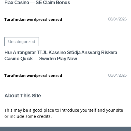
Flax Casino — SE Claim Bonus
Tarafından wordpresslicensed
08/04/2026
Uncategorized
Hur Arrangerar TTJL Kassino Stödja Ansvarig Riskera
Casino Quick — Sweden Play Now
Tarafından wordpresslicensed
08/04/2026
About This Site
This may be a good place to introduce yourself and your site
or include some credits.