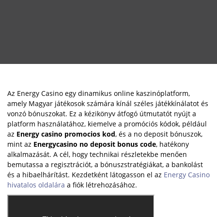
Az Energy Casino egy dinamikus online kaszinóplatform,
amely Magyar játékosok számára kínál széles játékkínálatot és
vonzó bónuszokat. Ez a kézikönyv átfogó útmutatót nyújt a
platform használatához, kiemelve a promóciós kódok, például
az
Energy casino promocios kod
, és a no deposit bónuszok,
mint az
Energycasino no deposit bonus code
, hatékony
alkalmazását. A cél, hogy technikai részletekbe menően
bemutassa a regisztrációt, a bónuszstratégiákat, a bankolást
és a hibaelhárítást. Kezdetként látogasson el az
Energy Casino
hivatalos oldalára
a fiók létrehozásához.