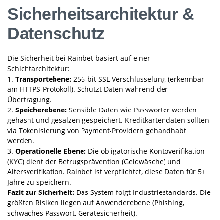
Sicherheitsarchitektur &
Datenschutz
Die Sicherheit bei Rainbet basiert auf einer
Schichtarchitektur:
1.
Transportebene:
256-bit SSL-Verschlüsselung (erkennbar
am HTTPS-Protokoll). Schützt Daten während der
Übertragung.
2.
Speicherebene:
Sensible Daten wie Passwörter werden
gehasht und gesalzen gespeichert. Kreditkartendaten sollten
via Tokenisierung von Payment-Providern gehandhabt
werden.
3.
Operationelle Ebene:
Die obligatorische Kontoverifikation
(KYC) dient der Betrugsprävention (Geldwäsche) und
Altersverifikation. Rainbet ist verpflichtet, diese Daten für 5+
Jahre zu speichern.
Fazit zur Sicherheit:
Das System folgt Industriestandards. Die
größten Risiken liegen auf Anwenderebene (Phishing,
schwaches Passwort, Gerätesicherheit).