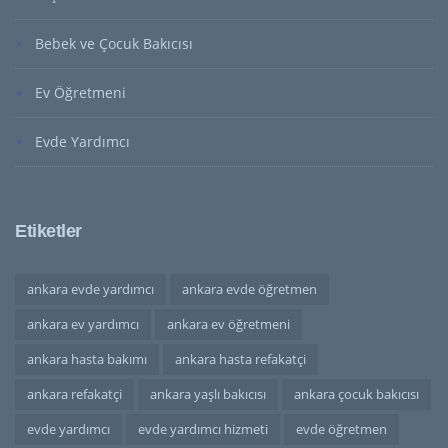
Bebek ve Çocuk Bakıcısı
Ev Öğretmeni
Evde Yardımcı
Etiketler
ankara evde yardımcı
ankara evde öğretmen
ankara ev yardımcı
ankara ev öğretmeni
ankara hasta bakımı
ankara hasta refakatçi
ankara refakatçi
ankara yaşlı bakıcısı
ankara çocuk bakıcısı
evde yardımcı
evde yardımcı hizmeti
evde öğretmen