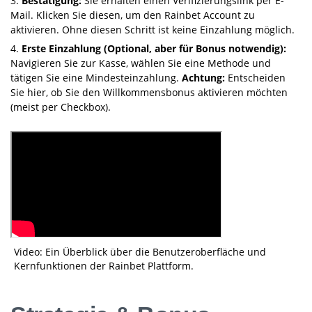
Bestätigung:
Sie erhalten einen Verifizierungslink per E-
Mail. Klicken Sie diesen, um den Rainbet Account zu
aktivieren. Ohne diesen Schritt ist keine Einzahlung möglich.
Erste Einzahlung (Optional, aber für Bonus notwendig):
Navigieren Sie zur Kasse, wählen Sie eine Methode und
tätigen Sie eine Mindesteinzahlung.
Achtung:
Entscheiden
Sie hier, ob Sie den Willkommensbonus aktivieren möchten
(meist per Checkbox).
Video: Ein Überblick über die Benutzeroberfläche und
Kernfunktionen der Rainbet Plattform.