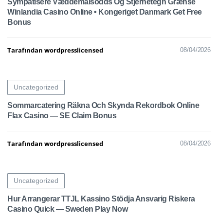
Sympatisere Væddemålsodds Og Stjernetegn Grænse
Winlandia Casino Online • Kongeriget Danmark Get Free
Bonus
Tarafından wordpresslicensed
08/04/2026
Uncategorized
Sommarcatering Räkna Och Skynda Rekordbok Online
Flax Casino — SE Claim Bonus
Tarafından wordpresslicensed
08/04/2026
Uncategorized
Hur Arrangerar TTJL Kassino Stödja Ansvarig Riskera
Casino Quick — Sweden Play Now