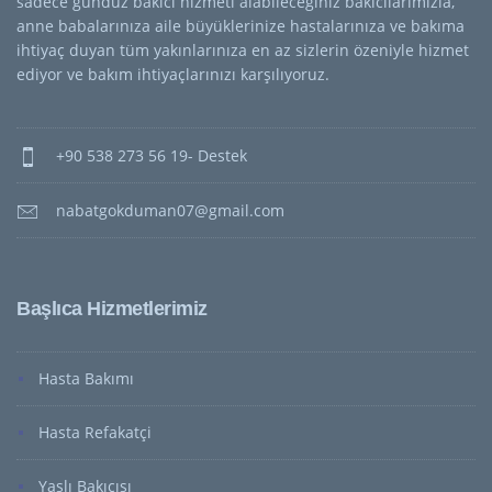
sadece gündüz bakıcı hizmeti alabileceğiniz bakıcılarımızla,
anne babalarınıza aile büyüklerinize hastalarınıza ve bakıma
ihtiyaç duyan tüm yakınlarınıza en az sizlerin özeniyle hizmet
ediyor ve bakım ihtiyaçlarınızı karşılıyoruz.
+90 538 273 56 19- Destek
nabatgokduman07@gmail.com
Başlıca Hizmetlerimiz
Hasta Bakımı
Hasta Refakatçi
Yaşlı Bakıcısı