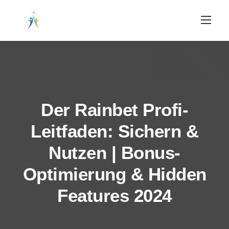
Skip
to
content
Der Rainbet Profi-
Leitfaden: Sichern &
Nutzen | Bonus-
Optimierung & Hidden
Features 2024