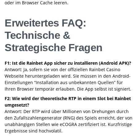
oder im Browser Cache leeren.
Erweitertes FAQ:
Technische &
Strategische Fragen
F1: Ist die Rainbet App sicher zu installieren (Android APK)?
Antwort: Ja, sofern sie von der offiziellen Rainbet Casino
Webseite heruntergeladen wird. Sie müssen in den Android-
Einstellungen “Installation aus unbekannten Quellen” für
Ihren Browser temporär erlauben. Die App selbst ist signiert.
F2: Wie wird der theoretische RTP in einem Slot bei Rainbet
umgesetzt?
Antwort: Der RTP wird über Millionen von Drehungen durch
den Zufallszahlengenerator (RNG) des Spiels erreicht, der von
unabhängigen Stellen wie eCOGRA zertifiziert ist. Kurzfristige
Ergebnisse sind hochvolatil.