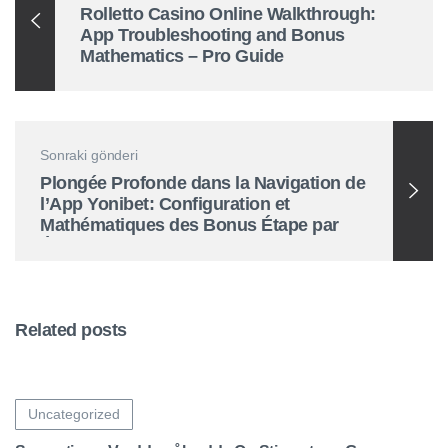
Rolletto Casino Online Walkthrough:
App Troubleshooting and Bonus
Mathematics – Pro Guide
Sonraki gönderi
Plongée Profonde dans la Navigation de
l’App Yonibet: Configuration et
Mathématiques des Bonus Étape par
Étape
Related posts
Uncategorized