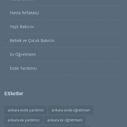
Hasta Refakatçi
Yaşlı Bakıcısı
Bebek ve Çocuk Bakıcısı
Ev Öğretmeni
Evde Yardımcı
Etiketler
ankara evde yardımcı
ankara evde öğretmen
ankara ev yardımcı
ankara ev öğretmeni