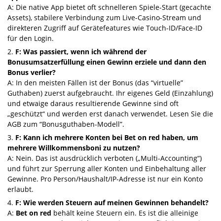
A: Die native App bietet oft schnelleren Spiele-Start (gecachte
Assets), stabilere Verbindung zum Live-Casino-Stream und
direkteren Zugriff auf Gerätefeatures wie Touch-ID/Face-ID
für den Login.
F: Was passiert, wenn ich während der
Bonusumsatzerfüllung einen Gewinn erziele und dann den
Bonus verlier?
A: In den meisten Fällen ist der Bonus (das “virtuelle”
Guthaben) zuerst aufgebraucht. Ihr eigenes Geld (Einzahlung)
und etwaige daraus resultierende Gewinne sind oft
„geschützt“ und werden erst danach verwendet. Lesen Sie die
AGB zum “Bonusguthaben-Modell”.
F: Kann ich mehrere Konten bei Bet on red haben, um
mehrere Willkommensboni zu nutzen?
A: Nein. Das ist ausdrücklich verboten („Multi-Accounting“)
und führt zur Sperrung aller Konten und Einbehaltung aller
Gewinne. Pro Person/Haushalt/IP-Adresse ist nur ein Konto
erlaubt.
F: Wie werden Steuern auf meinen Gewinnen behandelt?
A:
Bet on red
behält keine Steuern ein. Es ist die alleinige