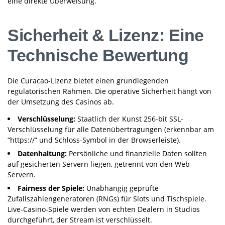
eine direkte Überweisung.
Sicherheit & Lizenz: Eine
Technische Bewertung
Die Curacao-Lizenz bietet einen grundlegenden
regulatorischen Rahmen. Die operative Sicherheit hängt von
der Umsetzung des Casinos ab.
Verschlüsselung:
Staatlich der Kunst 256-bit SSL-
Verschlüsselung für alle Datenübertragungen (erkennbar am
“https://” und Schloss-Symbol in der Browserleiste).
Datenhaltung:
Persönliche und finanzielle Daten sollten
auf gesicherten Servern liegen, getrennt von den Web-
Servern.
Fairness der Spiele:
Unabhängig geprüfte
Zufallszahlengeneratoren (RNGs) für Slots und Tischspiele.
Live-Casino-Spiele werden von echten Dealern in Studios
durchgeführt, der Stream ist verschlüsselt.