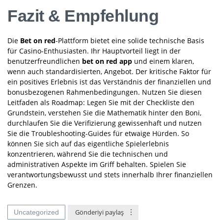
Fazit & Empfehlung
Die
Bet on red
-Plattform bietet eine solide technische Basis
für Casino-Enthusiasten. Ihr Hauptvorteil liegt in der
benutzerfreundlichen
bet on red app
und einem klaren,
wenn auch standardisierten, Angebot. Der kritische Faktor für
ein positives Erlebnis ist das Verständnis der finanziellen und
bonusbezogenen Rahmenbedingungen. Nutzen Sie diesen
Leitfaden als Roadmap: Legen Sie mit der Checkliste den
Grundstein, verstehen Sie die Mathematik hinter den Boni,
durchlaufen Sie die Verifizierung gewissenhaft und nutzen
Sie die Troubleshooting-Guides für etwaige Hürden. So
können Sie sich auf das eigentliche Spielerlebnis
konzentrieren, während Sie die technischen und
administrativen Aspekte im Griff behalten. Spielen Sie
verantwortungsbewusst und stets innerhalb Ihrer finanziellen
Grenzen.
Gönderiyi paylaş
Uncategorized