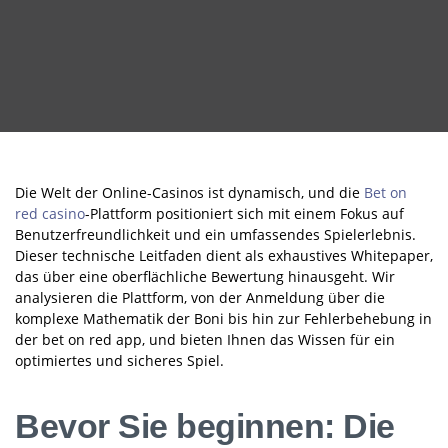
Die Welt der Online-Casinos ist dynamisch, und die
Bet on
red casino
-Plattform positioniert sich mit einem Fokus auf
Benutzerfreundlichkeit und ein umfassendes Spielerlebnis.
Dieser technische Leitfaden dient als exhaustives Whitepaper,
das über eine oberflächliche Bewertung hinausgeht. Wir
analysieren die Plattform, von der Anmeldung über die
komplexe Mathematik der Boni bis hin zur Fehlerbehebung in
der bet on red app, und bieten Ihnen das Wissen für ein
optimiertes und sicheres Spiel.
Bevor Sie beginnen: Die