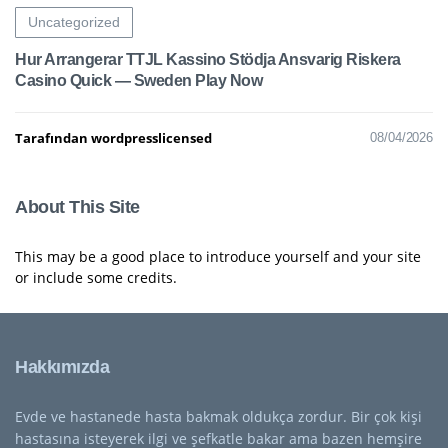
Uncategorized
Hur Arrangerar TTJL Kassino Stödja Ansvarig Riskera
Casino Quick — Sweden Play Now
Tarafından wordpresslicensed
08/04/2026
About This Site
This may be a good place to introduce yourself and your site
or include some credits.
Hakkımızda
Evde ve hastanede hasta bakmak oldukça zordur. Bir çok kişi
hastasına isteyerek ilgi ve şefkatle bakar ama bazen hemşire