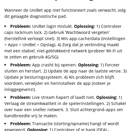
Wanneer de UniBet app niet functioneert zoals verwacht, volg
dit gelaagde diagnostische pad.
Probleem:
UniBet login mislukt.
Oplossing:
1) Controleer
caps lock/num lock. 2) Gebruik ‘Wachtwoord vergeten’
(herstellink verloopt snel). 3) Wis app-cache/data (Instellingen
> Apps > UniBet > Opslag). 4) Zorg dat je verbinding maakt
met een stabiel, niet-geblokkeerd netwerk (probeer Wi-Fi uit
te zetten en gebruik 4G/5G).
Probleem:
App crasht bij openen.
Oplossing:
1) Forceer
sluiten en herstart. 2) Update de app naar de laatste versie. 3)
Update je besturingssysteem. 4) Als probleem zich blijft
voordoen, verwijder en herinstalleer de app (noteer je
inloggegevens!).
Probleem:
Live stream hapert of laadt niet.
Oplossing:
1)
Verlaag de streamkwaliteit in de spelerinstellingen. 2) Schakel
over naar een sneller netwerk. 3. Sluit achtergrond-apps om
bandbreedte vrij te maken.
Probleem:
Transactie (storting/opname) hangt of wordt
geweigerd.
Oplossing:
1) Controleer of je bank iDEAL-