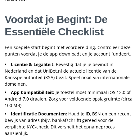
Voordat je Begint: De
Essentiële Checklist
Een soepele start begint met voorbereiding. Controleer deze
punten voordat je de app downloadt en je account fundeert.
Licentie & Legaliteit:
Bevestig dat je je bevindt in
Nederland en dat UniBet.nl de actuele licentie van de
Kansspelautoriteit (KSA) bezit. Speel nooit via internationale
domeinen.
App Compatibiliteit:
Je toestel moet minimaal iOS 12.0 of
Android 7.0 draaien. Zorg voor voldoende opslagruimte (circa
100 MB).
Identificatie Documenten:
Houd je ID, BSN en een recent
bewijs van adres (bijv. bankafschrift) gereed voor de
verplichte KYC-check. Dit versnelt het opnameproces
aanzienlijk.