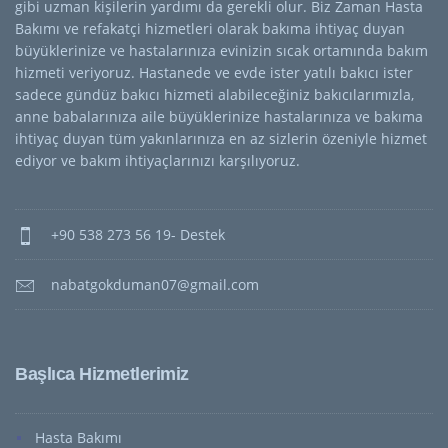
gibi uzman kişilerin yardımı da gerekli olur. Biz Zaman Hasta
Bakımı ve refakatçi hizmetleri olarak bakıma ihtiyaç duyan
büyüklerinize ve hastalarınıza evinizin sıcak ortamında bakım
hizmeti veriyoruz. Hastanede ve evde ister yatılı bakıcı ister
sadece gündüz bakıcı hizmeti alabileceğiniz bakıcılarımızla,
anne babalarınıza aile büyüklerinize hastalarınıza ve bakıma
ihtiyaç duyan tüm yakınlarınıza en az sizlerin özeniyle hizmet
ediyor ve bakım ihtiyaçlarınızı karşılıyoruz.
+90 538 273 56 19- Destek
nabatgokduman07@gmail.com
Başlıca Hizmetlerimiz
Hasta Bakımı