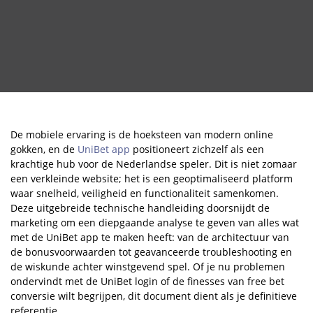
De mobiele ervaring is de hoeksteen van modern online
gokken, en de
UniBet app
positioneert zichzelf als een
krachtige hub voor de Nederlandse speler. Dit is niet zomaar
een verkleinde website; het is een geoptimaliseerd platform
waar snelheid, veiligheid en functionaliteit samenkomen.
Deze uitgebreide technische handleiding doorsnijdt de
marketing om een diepgaande analyse te geven van alles wat
met de UniBet app te maken heeft: van de architectuur van
de bonusvoorwaarden tot geavanceerde troubleshooting en
de wiskunde achter winstgevend spel. Of je nu problemen
ondervindt met de UniBet login of de finesses van free bet
conversie wilt begrijpen, dit document dient als je definitieve
referentie.