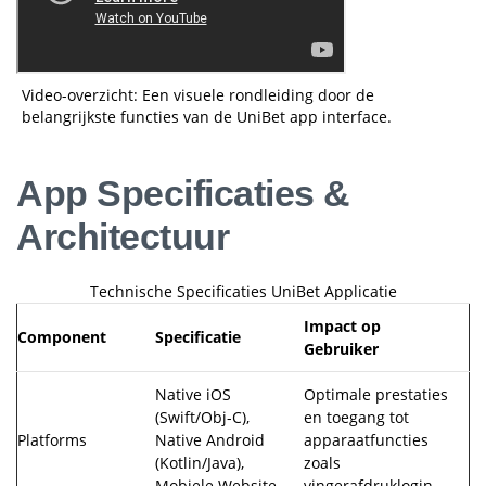
Video-overzicht: Een visuele rondleiding door de
belangrijkste functies van de UniBet app interface.
App Specificaties &
Architectuur
Technische Specificaties UniBet Applicatie
Impact op
Component
Specificatie
Gebruiker
Native iOS
Optimale prestaties
(Swift/Obj-C),
en toegang tot
Platforms
Native Android
apparaatfuncties
(Kotlin/Java),
zoals
Mobiele Website
vingerafdruklogin.