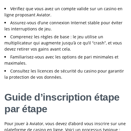
Vérifiez que vous avez un compte valide sur un casino en
ligne proposant Aviator.
Assurez-vous d’une connexion Internet stable pour éviter
les interruptions de jeu.
Comprenez les règles de base : le jeu utilise un
multiplicateur qui augmente jusqu’à ce qu’il “crash”, et vous
devez retirer vos gains avant cela.
Familiarisez-vous avec les options de pari minimales et
maximales.
Consultez les licences de sécurité du casino pour garantir
la protection de vos données.
Guide d’inscription étape
par étape
Pour jouer à Aviator, vous devez d’abord vous inscrire sur une
plateforme de casino en ligne. Voici un processus typique :