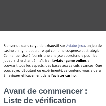
Bienvenue dans ce guide exhaustif sur
Aviator jeux
, un jeu de
casino en ligne populaire qui combine suspense et stratégie.
Ce manuel vise à fournir une analyse approfondie pour les
joueurs cherchant à maîtriser l’
aviator game online
, en
couvrant tous les aspects, des bases aux calculs avancés. Que
vous soyez débutant ou expérimenté, ce contenu vous aidera
à naviguer efficacement dans l’
aviator casino
.
Avant de commencer :
Liste de vérification