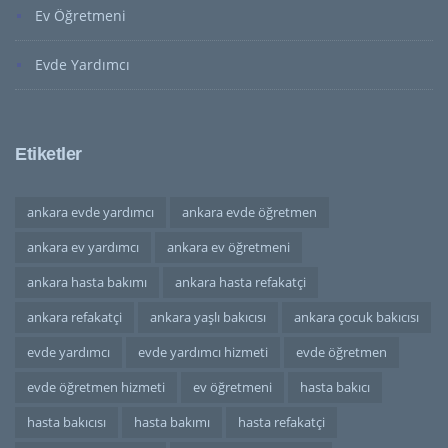
Ev Öğretmeni
Evde Yardımcı
Etiketler
ankara evde yardımcı
ankara evde öğretmen
ankara ev yardımcı
ankara ev öğretmeni
ankara hasta bakımı
ankara hasta refakatçi
ankara refakatçi
ankara yaşlı bakıcısı
ankara çocuk bakıcısı
evde yardımcı
evde yardımcı hizmeti
evde öğretmen
evde öğretmen hizmeti
ev öğretmeni
hasta bakıcı
hasta bakıcısı
hasta bakımı
hasta refakatçi