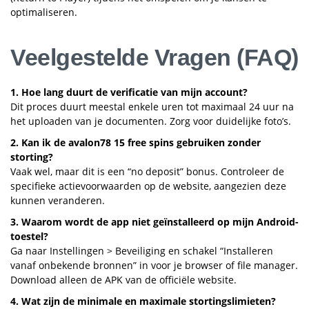
optimaliseren.
Veelgestelde Vragen (FAQ)
1. Hoe lang duurt de verificatie van mijn account?
Dit proces duurt meestal enkele uren tot maximaal 24 uur na
het uploaden van je documenten. Zorg voor duidelijke foto’s.
2. Kan ik de avalon78 15 free spins gebruiken zonder
storting?
Vaak wel, maar dit is een “no deposit” bonus. Controleer de
specifieke actievoorwaarden op de website, aangezien deze
kunnen veranderen.
3. Waarom wordt de app niet geïnstalleerd op mijn Android-
toestel?
Ga naar Instellingen > Beveiliging en schakel “Installeren
vanaf onbekende bronnen” in voor je browser of file manager.
Download alleen de APK van de officiële website.
4. Wat zijn de minimale en maximale stortingslimieten?