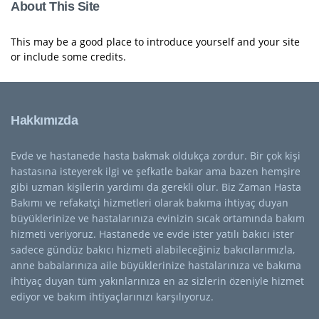
About This Site
This may be a good place to introduce yourself and your site
or include some credits.
Hakkımızda
Evde ve hastanede hasta bakmak oldukça zordur. Bir çok kişi
hastasına isteyerek ilgi ve şefkatle bakar ama bazen hemşire
gibi uzman kişilerin yardımı da gerekli olur. Biz Zaman Hasta
Bakımı ve refakatçi hizmetleri olarak bakıma ihtiyaç duyan
büyüklerinize ve hastalarınıza evinizin sıcak ortamında bakım
hizmeti veriyoruz. Hastanede ve evde ister yatılı bakıcı ister
sadece gündüz bakıcı hizmeti alabileceğiniz bakıcılarımızla,
anne babalarınıza aile büyüklerinize hastalarınıza ve bakıma
ihtiyaç duyan tüm yakınlarınıza en az sizlerin özeniyle hizmet
ediyor ve bakım ihtiyaçlarınızı karşılıyoruz.