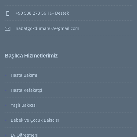
+90 538 273 56 19- Destek
nabatgokduman07@gmail.com
Başlıca Hizmetlerimiz
Hasta Bakımı
Hasta Refakatçi
Yaşlı Bakıcısı
Bebek ve Çocuk Bakıcısı
Ev Öğretmeni