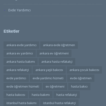
Evde Yardımcı
Etiketler
ankara evde yardımcı
ankara evde öğretmen
ankara ev yardımcı
ankara ev öğretmeni
ankara hasta bakımı
ankara hasta refakatçi
ankara refakatçi
ankara yaşlı bakıcısı
ankara çocuk bakıcısı
evde yardımcı
evde yardımcı hizmeti
evde öğretmen
evde öğretmen hizmeti
ev öğretmeni
hasta bakıcı
hasta bakıcısı
hasta bakımı
hasta refakatçi
istanbul hasta bakımı
istanbul hasta refakatçi