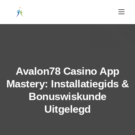
Skip
to
content
Avalon78 Casino App
Mastery: Installatiegids &
Bonuswiskunde
Uitgelegd