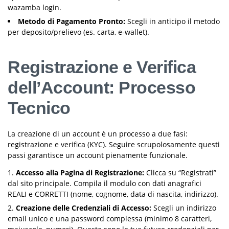
wazamba login.
Metodo di Pagamento Pronto:
Scegli in anticipo il metodo
per deposito/prelievo (es. carta, e-wallet).
Registrazione e Verifica
dell’Account: Processo
Tecnico
La creazione di un account è un processo a due fasi:
registrazione e verifica (KYC). Seguire scrupolosamente questi
passi garantisce un account pienamente funzionale.
Accesso alla Pagina di Registrazione:
Clicca su “Registrati”
dal sito principale. Compila il modulo con dati anagrafici
REALI e CORRETTI (nome, cognome, data di nascita, indirizzo).
Creazione delle Credenziali di Accesso:
Scegli un indirizzo
email unico e una password complessa (minimo 8 caratteri,