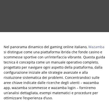
Nel panorama dinamico del gaming online italiano,
Wazamba
si distingue come una piattaforma ibrida che fonde casino e
scommesse sportive con un’interfaccia vibrante. Questa guida
tecnica è concepita come un manuale operativo completo,
progettato per navigare ogni aspetto della piattaforma, dalla
configurazione iniziale alle strategie avanzate e alla
risoluzione sistematica dei problemi. Concentrandoci sulle
aree chiave indicate dalle ricerche degli utenti – wazamba
app, wazamba scommesse e wazamba login – forniremo
un’analisi dettagliata, esempi matematici e procedure per
ottimizzare l’esperienza d’uso.