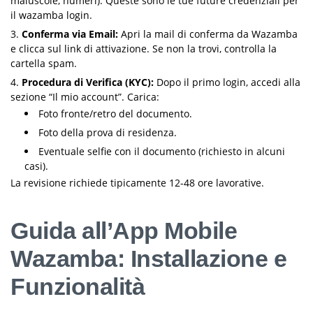
maiuscole, numeri). Queste sono le tue future credenziali per
il wazamba login.
Conferma via Email:
Apri la mail di conferma da Wazamba
e clicca sul link di attivazione. Se non la trovi, controlla la
cartella spam.
Procedura di Verifica (KYC):
Dopo il primo login, accedi alla
sezione “Il mio account”. Carica:
Foto fronte/retro del documento.
Foto della prova di residenza.
Eventuale selfie con il documento (richiesto in alcuni
casi).
La revisione richiede tipicamente 12-48 ore lavorative.
Guida all’App Mobile
Wazamba: Installazione e
Funzionalità