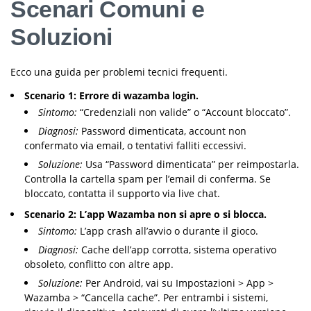
Scenari Comuni e
Soluzioni
Ecco una guida per problemi tecnici frequenti.
Scenario 1: Errore di wazamba login.
Sintomo:
“Credenziali non valide” o “Account bloccato”.
Diagnosi:
Password dimenticata, account non
confermato via email, o tentativi falliti eccessivi.
Soluzione:
Usa “Password dimenticata” per reimpostarla.
Controlla la cartella spam per l’email di conferma. Se
bloccato, contatta il supporto via live chat.
Scenario 2: L’app Wazamba non si apre o si blocca.
Sintomo:
L’app crash all’avvio o durante il gioco.
Diagnosi:
Cache dell’app corrotta, sistema operativo
obsoleto, conflitto con altre app.
Soluzione:
Per Android, vai su Impostazioni > App >
Wazamba > “Cancella cache”. Per entrambi i sistemi,