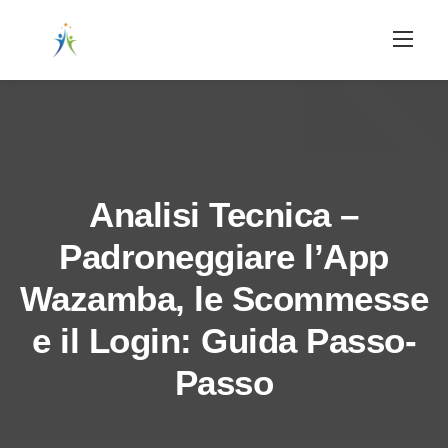
Skip
to
content
Analisi Tecnica –
Padroneggiare l’App
Wazamba, le Scommesse
e il Login: Guida Passo-
Passo