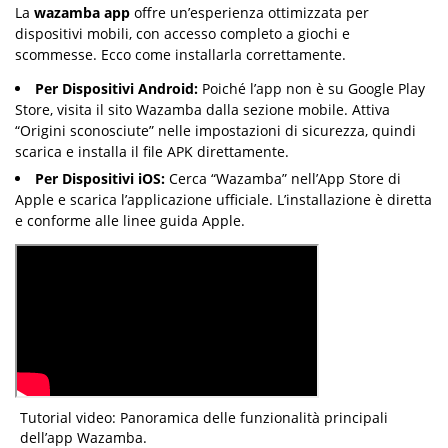
La
wazamba app
offre un’esperienza ottimizzata per
dispositivi mobili, con accesso completo a giochi e
scommesse. Ecco come installarla correttamente.
Per Dispositivi Android:
Poiché l’app non è su Google Play
Store, visita il sito Wazamba dalla sezione mobile. Attiva
“Origini sconosciute” nelle impostazioni di sicurezza, quindi
scarica e installa il file APK direttamente.
Per Dispositivi iOS:
Cerca “Wazamba” nell’App Store di
Apple e scarica l’applicazione ufficiale. L’installazione è diretta
e conforme alle linee guida Apple.
Tutorial video: Panoramica delle funzionalità principali
dell’app Wazamba.