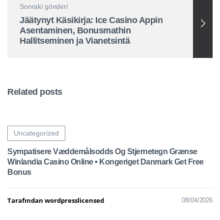
Sonraki gönderi
Jäätynyt Käsikirja: Ice Casino Appin
Asentaminen, Bonusmathin
Hallitseminen ja Vianetsintä
Related posts
Uncategorized
Sympatisere Væddemålsodds Og Stjernetegn Grænse
Winlandia Casino Online • Kongeriget Danmark Get Free
Bonus
Tarafından wordpresslicensed
08/04/2026