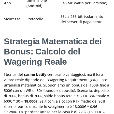
Dimensione
App
~45 MB (varia per versione)
(Android)
SSL a 256-bit, isolamento
Sicurezza
Protocollo
dei server di pagamento
Strategia Matematica dei
Bonus: Calcolo del
Wagering Reale
I bonus del
casino betify
sembrano vantaggiosi, ma il loro
valore reale dipende dal “Wagering Requirement” (WR). Ecco
un’analisi matematica. Supponiamo un bonus del 100% fino a
500€ con un WR di 30x (bonus + deposito). Scenario: deposito
di 300€, bonus di 300€, saldo bonus totale = 600€. WR totale =
600€ * 30 =
18.000€
. Se giochi a slot con RTP medio del 96%, il
ritorno teorico durante lo svolgimento è 18.000€ * 0.96 =
17.280€. La “perdita” attesa per la casa è di 720€ (18.000€ –