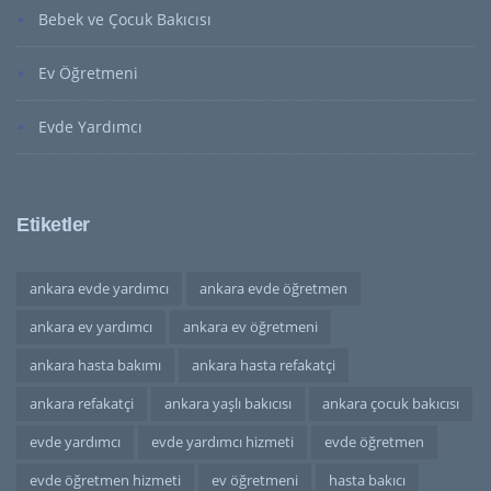
Bebek ve Çocuk Bakıcısı
Ev Öğretmeni
Evde Yardımcı
Etiketler
ankara evde yardımcı
ankara evde öğretmen
ankara ev yardımcı
ankara ev öğretmeni
ankara hasta bakımı
ankara hasta refakatçi
ankara refakatçi
ankara yaşlı bakıcısı
ankara çocuk bakıcısı
evde yardımcı
evde yardımcı hizmeti
evde öğretmen
evde öğretmen hizmeti
ev öğretmeni
hasta bakıcı