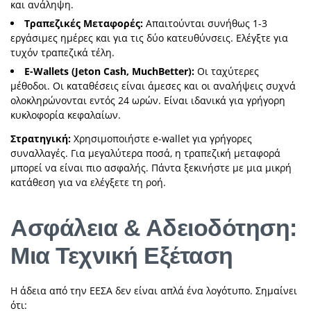
και ανάληψη.
Τραπεζικές Μεταφορές:
Απαιτούνται συνήθως 1-3
εργάσιμες ημέρες και για τις δύο κατευθύνσεις. Ελέγξτε για
τυχόν τραπεζικά τέλη.
E-Wallets (Jeton Cash, MuchBetter):
Οι ταχύτερες
μέθοδοι. Οι καταθέσεις είναι άμεσες και οι αναλήψεις συχνά
ολοκληρώνονται εντός 24 ωρών. Είναι ιδανικά για γρήγορη
κυκλοφορία κεφαλαίων.
Στρατηγική:
Χρησιμοποιήστε e-wallet για γρήγορες
συναλλαγές. Για μεγαλύτερα ποσά, η τραπεζική μεταφορά
μπορεί να είναι πιο ασφαλής. Πάντα ξεκινήστε με μια μικρή
κατάθεση για να ελέγξετε τη ροή.
Ασφάλεια & Αδειοδότηση:
Μια Τεχνική Εξέταση
Η άδεια από την ΕΕΣΑ δεν είναι απλά ένα λογότυπο. Σημαίνει
ότι: