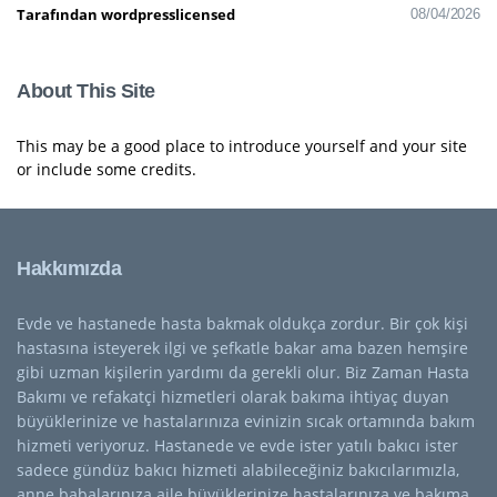
Tarafından wordpresslicensed
08/04/2026
About This Site
This may be a good place to introduce yourself and your site
or include some credits.
Hakkımızda
Evde ve hastanede hasta bakmak oldukça zordur. Bir çok kişi
hastasına isteyerek ilgi ve şefkatle bakar ama bazen hemşire
gibi uzman kişilerin yardımı da gerekli olur. Biz Zaman Hasta
Bakımı ve refakatçi hizmetleri olarak bakıma ihtiyaç duyan
büyüklerinize ve hastalarınıza evinizin sıcak ortamında bakım
hizmeti veriyoruz. Hastanede ve evde ister yatılı bakıcı ister
sadece gündüz bakıcı hizmeti alabileceğiniz bakıcılarımızla,
anne babalarınıza aile büyüklerinize hastalarınıza ve bakıma