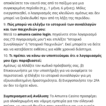
αποκλείσετε τον εαυτό σας από το παίξιμο για μια
συγκεκριμένη περίοδο (π.χ., 1 μήνα, 6 μήνες). Μόλις
ενεργοποιηθεί, ο λογαριασμός σας κλειδώνει αμέσως και δεν
μπορεί να ξεκλειδωθεί πριν από τη λήξη της περιόδου.
Πώς μπορώ να ελέγξω το ιστορικό των συναλλαγών
και των παιχνιδιών μου;
Μετά το
amunra casino login
, πηγαίνετε στον λογαριασμό
σας (“Ο Λογαριασμός μου”) και επιλέξτε “Ιστορικό
Συναλλαγών” ή “Ιστορικό Παιχνιδιών”. Εκεί μπορείτε να δείτε
και να κατεβάσετε εκθέσεις για κάθε χρονικό διάστημα.
Τι πρέπει να κάνω αν υποπτεύομαι ότι ο λογαριασμός
μου έχει παραβιαστεί;
Αμέσως: α) Αλλάξτε τον κωδικό πρόσβασής σας. β)
Επικοινωνήστε με την υποστήριξη για να αναφέρετε το
περιστατικό. γ) Ελέγξτε το ιστορικό συναλλαγών για μη
εξουσιοδοτημένη δραστηριότητα. δ) Ενεργοποιήστε την 2FA
αν δεν το έχετε κάνει.
Συμπερασματική Ανάλυση:
Το Amunra Casino προσφέρει
μια ολοκληρωμένη και νόμιμη εμπειρία για τον ελληνικό
παίκτη, με ισχυρά θεμέλια στην ασφάλεια και μια ευρεία