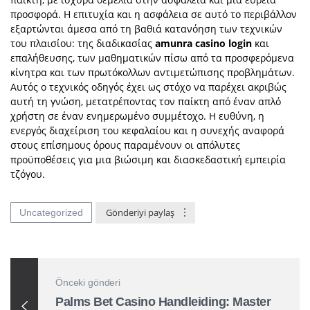
προσφορά. Η επιτυχία και η ασφάλεια σε αυτό το περιβάλλον
εξαρτώνται άμεσα από τη βαθιά κατανόηση των τεχνικών
του πλαισίου: της διαδικασίας
amunra casino login
και
επαλήθευσης, των μαθηματικών πίσω από τα προσφερόμενα
κίνητρα και των πρωτόκολλων αντιμετώπισης προβλημάτων.
Αυτός ο τεχνικός οδηγός έχει ως στόχο να παρέχει ακριβώς
αυτή τη γνώση, μετατρέποντας τον παίκτη από έναν απλό
χρήστη σε έναν ενημερωμένο συμμέτοχο. Η ευθύνη, η
ενεργός διαχείριση του κεφαλαίου και η συνεχής αναφορά
στους επίσημους όρους παραμένουν οι απόλυτες
προϋποθέσεις για μια βιώσιμη και διασκεδαστική εμπειρία
τζόγου.
Gönderiyi paylaş
Uncategorized
Önceki gönderi
Palms Bet Casino Handleiding: Master