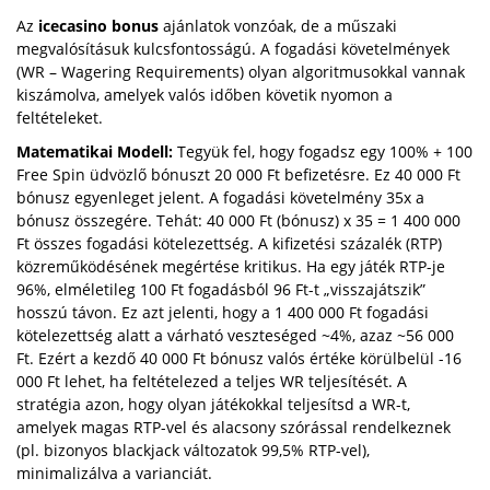
Az
icecasino bonus
ajánlatok vonzóak, de a műszaki
megvalósításuk kulcsfontosságú. A fogadási követelmények
(WR – Wagering Requirements) olyan algoritmusokkal vannak
kiszámolva, amelyek valós időben követik nyomon a
feltételeket.
Matematikai Modell:
Tegyük fel, hogy fogadsz egy 100% + 100
Free Spin üdvözlő bónuszt 20 000 Ft befizetésre. Ez 40 000 Ft
bónusz egyenleget jelent. A fogadási követelmény 35x a
bónusz összegére. Tehát: 40 000 Ft (bónusz) x 35 = 1 400 000
Ft összes fogadási kötelezettség. A kifizetési százalék (RTP)
közreműködésének megértése kritikus. Ha egy játék RTP-je
96%, elméletileg 100 Ft fogadásból 96 Ft-t „visszajátszik”
hosszú távon. Ez azt jelenti, hogy a 1 400 000 Ft fogadási
kötelezettség alatt a várható veszteséged ~4%, azaz ~56 000
Ft. Ezért a kezdő 40 000 Ft bónusz valós értéke körülbelül -16
000 Ft lehet, ha feltételezed a teljes WR teljesítését. A
stratégia azon, hogy olyan játékokkal teljesítsd a WR-t,
amelyek magas RTP-vel és alacsony szórással rendelkeznek
(pl. bizonyos blackjack változatok 99,5% RTP-vel),
minimalizálva a varianciát.