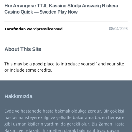
Hur Arrangerar TTJL Kassino Stödja Ansvarig Riskera
Casino Quick — Sweden Play Now
Tarafından wordpresslicensed
08/04/2026
About This Site
This may be a good place to introduce yourself and your site
or include some credits.
Hakkımızda
Evde ve hastanede hasta bakmak oldukça zordur. Bir çok kişi
hastasına isteyerek ilgi ve şefkatle bakar ama bazen hemşire
gibi uzman kişilerin yardımı da gerekli olur. Biz Zaman Hasta
Bakımı ve refakatçi hizmetleri olarak bakıma ihtiyaç duyan