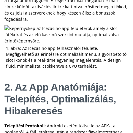
a forgalomtól függően. A regisztrációkor megadott e-mail
címre küldött aktivációs linkre kattintva erősíted meg a fiókod,
és ez jelzi a szervereknek, hogy készen állsz a bónuszok
fogadására.
1. ábra: Az Icecasino app felhasználói felülete.
Megfigyelhető az érintésre optimalizált menü, a gyorsbetöltő
slot ikonok és a real-time egyenleg megjelenítés. A design
fluid, minimalista, csökkentve a CPU terhelést.
2. Az App Anatómiája:
Telepítés, Optimalizálás,
Hibakeresés
Telepítési Protokoll:
Android esetén töltse le az APK-t a
honlapról. A fájl letöltése után a rendszer figyelmeztethet a