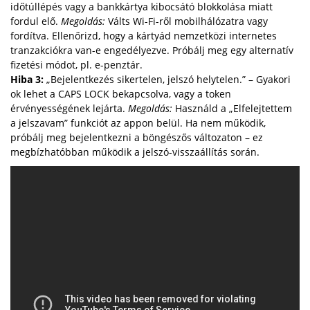
időtúllépés vagy a bankkártya kibocsátó blokkolása miatt
fordul elő.
Megoldás:
Válts Wi-Fi-ről mobilhálózatra vagy
fordítva. Ellenőrizd, hogy a kártyád nemzetközi internetes
tranzakciókra van-e engedélyezve. Próbálj meg egy alternatív
fizetési módot, pl. e-penztár.
Hiba 3:
„Bejelentkezés sikertelen, jelszó helytelen.” – Gyakori
ok lehet a CAPS LOCK bekapcsolva, vagy a token
érvényességének lejárta.
Megoldás:
Használd a „Elfelejtettem
a jelszavam” funkciót az appon belül. Ha nem működik,
próbálj meg bejelentkezni a böngészős változaton – ez
megbízhatóbban működik a jelszó-visszaállítás során.