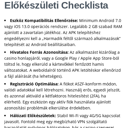
Előkészületi Checklista
Eszköz Kompatibilitás Ellenőrzése:
Minimum Android 7.0
vagy iOS 13.0 operációs rendszer. Legalább 2 GB szabad RAM
ajánlott a zavartalan játékhoz. Az APK telepítéshez
engedélyezni kell a „Harmadik féltől származó alkalmazások”
telepítését az Android beállításaiban.
Hivatalos Forrás Azonosítása:
Az alkalmazást kizárólag a
casino honlapjáról, vagy a Google Play / Apple App Store-ból
töltsd le, hogy elkerüld a kártevőkkel fertőzött hamis
változatokat. A weboldalról történő APK letöltéskor ellenőrizd
a fájl aláírását (ha lehetséges).
Regisztráció Optimálása:
A fiókot ASZF-konform módon,
valódi adatokkal kell létrehozni. Használj erős, egyedi jelszót,
és azonnal aktiváld a kétfaktoros hitelesítést (2FA), ha
elérhető. Egy eszközön egy aktív fiók használata ajánlott
azonosítási problémák elkerülése érdekében.
Hálózati Előkészületek:
Stabil Wi-Fi vagy 4G/5G kapcsolat
javasolt. Fontold meg egy megbízható VPN szolgáltató
használatát nyilvános hálózatokon, bár a casino szerverei