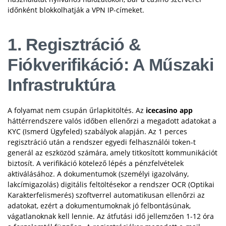
időnként blokkolhatják a VPN IP-címeket.
1. Regisztráció &
Fiókverifikáció: A Műszaki
Infrastruktúra
A folyamat nem csupán űrlapkitöltés. Az
icecasino app
háttérrendszere valós időben ellenőrzi a megadott adatokat a
KYC (Ismerd Ügyfeled) szabályok alapján. Az 1 perces
regisztráció után a rendszer egyedi felhasználói token-t
generál az eszközöd számára, amely titkosított kommunikációt
biztosít. A verifikáció kötelező lépés a pénzfelvételek
aktiválásához. A dokumentumok (személyi igazolvány,
lakcímigazolás) digitális feltöltésekor a rendszer OCR (Optikai
Karakterfelismerés) szoftverrel automatikusan ellenőrzi az
adatokat, ezért a dokumentumoknak jó felbontásúnak,
vágatlanoknak kell lennie. Az átfutási idő jellemzően 1-12 óra