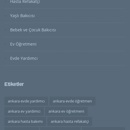
Hasta Refakatçi
Yaşlı Bakıcısı
Bebek ve Çocuk Bakıcısı
Ev Öğretmeni
Evde Yardımcı
Etiketler
ankara evde yardımcı
ankara evde öğretmen
ankara ev yardımcı
ankara ev öğretmeni
ankara hasta bakımı
ankara hasta refakatçi