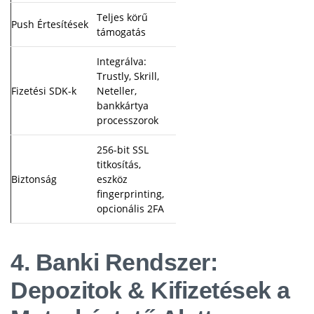
Teljes körű
Push Értesítések
támogatás
Integrálva:
Trustly, Skrill,
Fizetési SDK-k
Neteller,
bankkártya
processzorok
256-bit SSL
titkosítás,
Biztonság
eszköz
fingerprinting,
opcionális 2FA
4. Banki Rendszer:
Depozitok & Kifizetések a