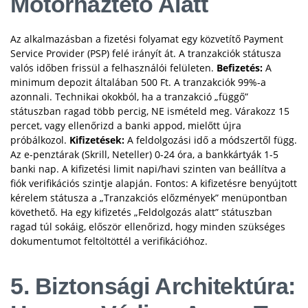
Motorháztető Alatt
Az alkalmazásban a fizetési folyamat egy közvetítő Payment
Service Provider (PSP) felé irányít át. A tranzakciók státusza
valós időben frissül a felhasználói felületen.
Befizetés:
A
minimum depozit általában 500 Ft. A tranzakciók 99%-a
azonnali. Technikai okokból, ha a tranzakció „függő”
státuszban ragad több percig, NE ismételd meg. Várakozz 15
percet, vagy ellenőrizd a banki appod, mielőtt újra
próbálkozol.
Kifizetések:
A feldolgozási idő a módszertől függ.
Az e-penztárak (Skrill, Neteller) 0-24 óra, a bankkártyák 1-5
banki nap. A kifizetési limit napi/havi szinten van beállítva a
fiók verifikációs szintje alapján. Fontos: A kifizetésre benyújtott
kérelem státusza a „Tranzakciós előzmények” menüpontban
követhető. Ha egy kifizetés „Feldolgozás alatt” státuszban
ragad túl sokáig, először ellenőrizd, hogy minden szükséges
dokumentumot feltöltöttél a verifikációhoz.
5. Biztonsági Architektúra: