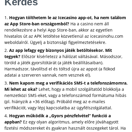
Kérdés
Hogyan tölthetem le az Icecasino app-ot, ha nem találom
az App Store-ban országomból?
Ha a casino nem áll
rendelkezésre a helyi App Store-ban, akkor az egyetlen
hivatalos út az APK letöltése közvetlenül az icecasinohu.com
weboldalról. Ügyelj a biztonsági figyelmeztetésekre.
Az app lefagy egy bizonyos játék betöltésekor. Mit
tegyek?
Először kísérletezz a hálózat váltásával. Másodszor,
töröld a játék gyorsítótárát (a játék beállításaiban).
Harmadszor, távolítsd el és töltsd újra az appot (a fiókod
adatai a szerveren vannak, nem vesznek el).
Nem kapom meg a verifikációs SMS-t a telefonszámomra.
Mi lehet az oka?
Lehet, hogy a mobil szolgáltatód blokkolja a
nemzetközi SMS-eket, vagy a telefonszámod formátuma hibás
(pl. hiányzik a +36 előtag). Próbáld meg az e-mailes
verifikációt, vagy lépj kapcsolatba az ügyfélszolgálattal.
Hogyan működik a „Gyors pénzfelvétel” funkció a
appban?
Ez egy olyan algoritmus, amely előre jóváhagyott
fizetési módszereket és gyakran használt összegeket tárol. Ha