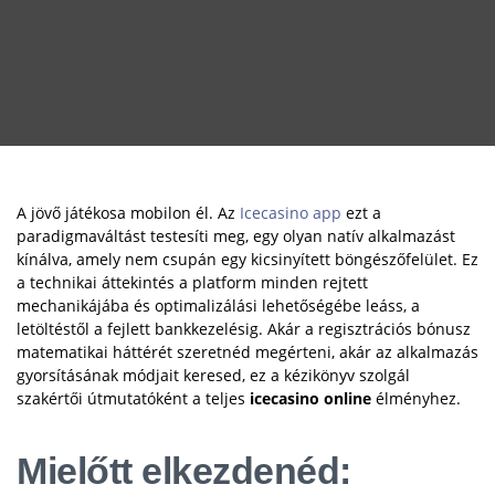
A jövő játékosa mobilon él. Az
Icecasino app
ezt a
paradigmaváltást testesíti meg, egy olyan natív alkalmazást
kínálva, amely nem csupán egy kicsinyített böngészőfelület. Ez
a technikai áttekintés a platform minden rejtett
mechanikájába és optimalizálási lehetőségébe leáss, a
letöltéstől a fejlett bankkezelésig. Akár a regisztrációs bónusz
matematikai háttérét szeretnéd megérteni, akár az alkalmazás
gyorsításának módjait keresed, ez a kézikönyv szolgál
szakértői útmutatóként a teljes
icecasino online
élményhez.
Mielőtt elkezdenéd: