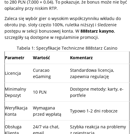
to 280 PLN (7,000 × 0.04). To pokazuje, że bonus może nie być
opłacalny przy niskim RTP.
Zaleca się wybór gier o wysokim współczynniku wkładu do
obrotu (np. sloty często 100%, ruletka niższy) i śledzenie
postępu w sekcji bonusowej konta. W
888starz kasyno
,
szczegóły są dostępne w regulaminie promocji.
Tabela 1: Specyfikacje Techniczne 888starz Casino
Parametr
Wartość
Komentarz
Curacao
Standardowa licencja,
Licencja
eGaming
zapewnia regulację
Minimalny
Dostępne metody: karty, e-
10 PLN
Depozyt
portfele
Weryfikacja
Wymagana
Typowo 1-2 dni robocze
Konta
przed wypłatą
Obsługa
24/7 via chat,
Szybka reakcja na problemy
Klienta
email
z rejestracją