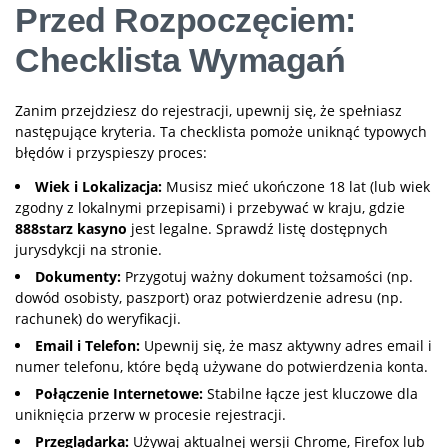
Przed Rozpoczęciem:
Checklista Wymagań
Zanim przejdziesz do rejestracji, upewnij się, że spełniasz
następujące kryteria. Ta checklista pomoże uniknąć typowych
błędów i przyspieszy proces:
Wiek i Lokalizacja:
Musisz mieć ukończone 18 lat (lub wiek
zgodny z lokalnymi przepisami) i przebywać w kraju, gdzie
888starz kasyno
jest legalne. Sprawdź listę dostępnych
jurysdykcji na stronie.
Dokumenty:
Przygotuj ważny dokument tożsamości (np.
dowód osobisty, paszport) oraz potwierdzenie adresu (np.
rachunek) do weryfikacji.
Email i Telefon:
Upewnij się, że masz aktywny adres email i
numer telefonu, które będą używane do potwierdzenia konta.
Połączenie Internetowe:
Stabilne łącze jest kluczowe dla
uniknięcia przerw w procesie rejestracji.
Przeglądarka:
Używaj aktualnej wersji Chrome, Firefox lub