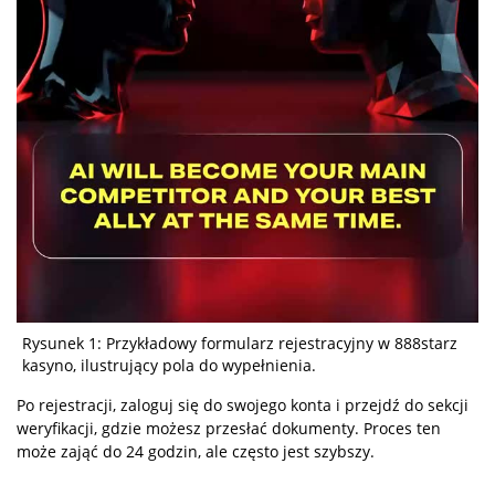
Rysunek 1: Przykładowy formularz rejestracyjny w 888starz
kasyno, ilustrujący pola do wypełnienia.
Po rejestracji, zaloguj się do swojego konta i przejdź do sekcji
weryfikacji, gdzie możesz przesłać dokumenty. Proces ten
może zająć do 24 godzin, ale często jest szybszy.