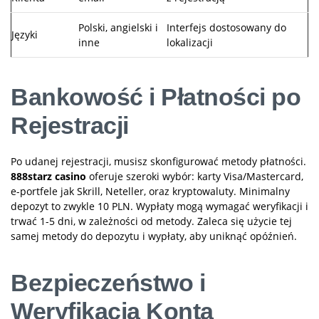
Polski, angielski i
Interfejs dostosowany do
Języki
inne
lokalizacji
Bankowość i Płatności po
Rejestracji
Po udanej rejestracji, musisz skonfigurować metody płatności.
888starz casino
oferuje szeroki wybór: karty Visa/Mastercard,
e-portfele jak Skrill, Neteller, oraz kryptowaluty. Minimalny
depozyt to zwykle 10 PLN. Wypłaty mogą wymagać weryfikacji i
trwać 1-5 dni, w zależności od metody. Zaleca się użycie tej
samej metody do depozytu i wypłaty, aby uniknąć opóźnień.
Bezpieczeństwo i
Weryfikacja Konta